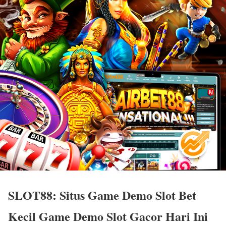
SLOT88: Situs Game Demo Slot Bet
Kecil Game Demo Slot Gacor Hari Ini