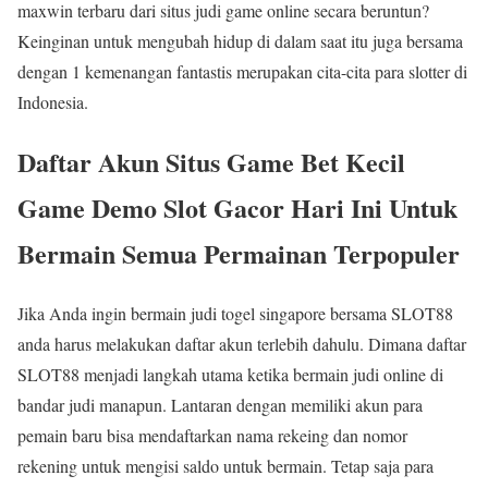
maxwin terbaru dari situs judi game online secara beruntun?
Keinginan untuk mengubah hidup di dalam saat itu juga bersama
dengan 1 kemenangan fantastis merupakan cita-cita para slotter di
Indonesia.
Daftar Akun Situs Game Bet Kecil
Game Demo Slot Gacor Hari Ini Untuk
Bermain Semua Permainan Terpopuler
Jika Anda ingin bermain judi togel singapore bersama SLOT88
anda harus melakukan daftar akun terlebih dahulu. Dimana daftar
SLOT88 menjadi langkah utama ketika bermain judi online di
bandar judi manapun. Lantaran dengan memiliki akun para
pemain baru bisa mendaftarkan nama rekeing dan nomor
rekening untuk mengisi saldo untuk bermain. Tetap saja para