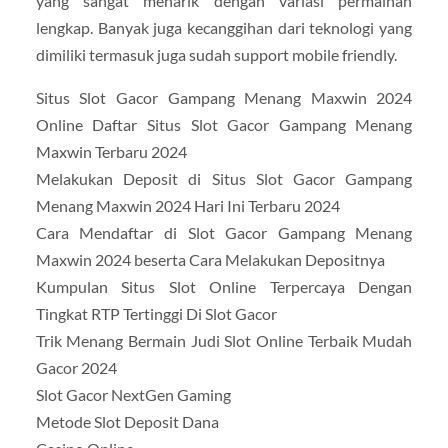
yang sangat menarik dengan variasi permainan
lengkap. Banyak juga kecanggihan dari teknologi yang
dimiliki termasuk juga sudah support mobile friendly.
Situs Slot Gacor Gampang Menang Maxwin 2024
Online Daftar Situs Slot Gacor Gampang Menang
Maxwin Terbaru 2024
Melakukan Deposit di Situs Slot Gacor Gampang
Menang Maxwin 2024 Hari Ini Terbaru 2024
Cara Mendaftar di Slot Gacor Gampang Menang
Maxwin 2024 beserta Cara Melakukan Depositnya
Kumpulan Situs Slot Online Terpercaya Dengan
Tingkat RTP Tertinggi Di Slot Gacor
Trik Menang Bermain Judi Slot Online Terbaik Mudah
Gacor 2024
Slot Gacor NextGen Gaming
Metode Slot Deposit Dana