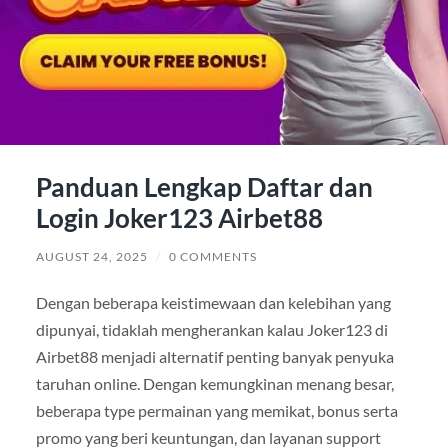
Panduan Lengkap Daftar dan
Login Joker123 Airbet88
AUGUST 24, 2025
/
0 COMMENTS
Dengan beberapa keistimewaan dan kelebihan yang
dipunyai, tidaklah mengherankan kalau Joker123 di
Airbet88 menjadi alternatif penting banyak penyuka
taruhan online. Dengan kemungkinan menang besar,
beberapa type permainan yang memikat, bonus serta
promo yang beri keuntungan, dan layanan support