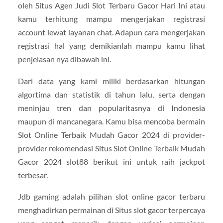
oleh Situs Agen Judi Slot Terbaru Gacor Hari Ini atau
kamu terhitung mampu mengerjakan registrasi
account lewat layanan chat. Adapun cara mengerjakan
registrasi hal yang demikianlah mampu kamu lihat
penjelasan nya dibawah ini.
Dari data yang kami miliki berdasarkan hitungan
algortima dan statistik di tahun lalu, serta dengan
meninjau tren dan popularitasnya di Indonesia
maupun di mancanegara. Kamu bisa mencoba bermain
Slot Online Terbaik Mudah Gacor 2024 di provider-
provider rekomendasi Situs Slot Online Terbaik Mudah
Gacor 2024 slot88 berikut ini untuk raih jackpot
terbesar.
Jdb gaming adalah pilihan slot online gacor terbaru
menghadirkan permainan di Situs slot gacor terpercaya