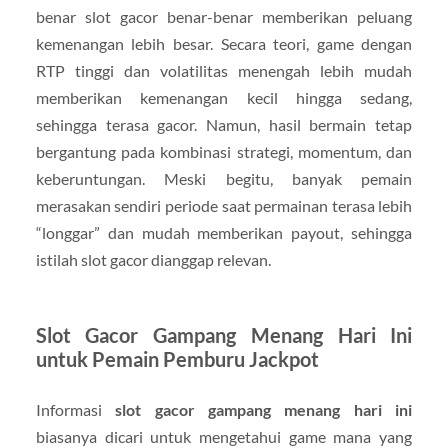
benar slot gacor benar-benar memberikan peluang
kemenangan lebih besar. Secara teori, game dengan
RTP tinggi dan volatilitas menengah lebih mudah
memberikan kemenangan kecil hingga sedang,
sehingga terasa gacor. Namun, hasil bermain tetap
bergantung pada kombinasi strategi, momentum, dan
keberuntungan. Meski begitu, banyak pemain
merasakan sendiri periode saat permainan terasa lebih
“longgar” dan mudah memberikan payout, sehingga
istilah slot gacor dianggap relevan.
Slot Gacor Gampang Menang Hari Ini
untuk Pemain Pemburu Jackpot
Informasi
slot gacor gampang menang hari ini
biasanya dicari untuk mengetahui game mana yang