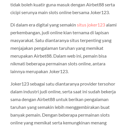
tidak boleh kuatir guna masuk dengan Airbet88 serta
cicipi serunya main slots online bersama Joker123.
Di dalam era digital yang semakin
situs joker123
alami
perkembangan, judi online kian ternama di lapisan
masyarakat. Satu diantaranya situs terpenting yang
menjajakan pengalaman taruhan yang memikat
merupakan Airbet88. Dalam web ini, pemain bisa
nikmati beberapa permainan slots online, antara
lainnya merupakan Joker123.
Joker123 sebagai satu diantaranya provider tersohor
dalam industri judi online, serta saat ini sudah bekerja
sama dengan Airbet88 untuk berikan pengalaman
taruhan yang semakin lebih menggembirakan buat
banyak pemain. Dengan beberapa permainan slots
online yang memikat serta kemungkinan menang