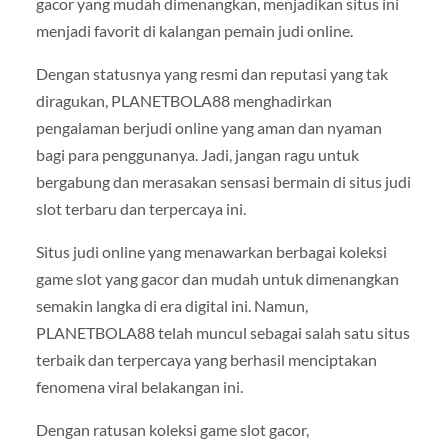
gacor yang mudah dimenangkan, menjadikan situs ini
menjadi favorit di kalangan pemain judi online.
Dengan statusnya yang resmi dan reputasi yang tak
diragukan, PLANETBOLA88 menghadirkan
pengalaman berjudi online yang aman dan nyaman
bagi para penggunanya. Jadi, jangan ragu untuk
bergabung dan merasakan sensasi bermain di situs judi
slot terbaru dan terpercaya ini.
Situs judi online yang menawarkan berbagai koleksi
game slot yang gacor dan mudah untuk dimenangkan
semakin langka di era digital ini. Namun,
PLANETBOLA88 telah muncul sebagai salah satu situs
terbaik dan terpercaya yang berhasil menciptakan
fenomena viral belakangan ini.
Dengan ratusan koleksi game slot gacor,