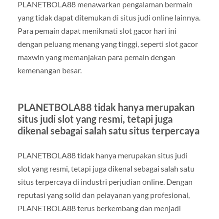
PLANETBOLA88 menawarkan pengalaman bermain
yang tidak dapat ditemukan di situs judi online lainnya.
Para pemain dapat menikmati slot gacor hari ini
dengan peluang menang yang tinggi, seperti slot gacor
maxwin yang memanjakan para pemain dengan
kemenangan besar.
PLANETBOLA88 tidak hanya merupakan
situs judi slot yang resmi, tetapi juga
dikenal sebagai salah satu situs terpercaya
PLANETBOLA88 tidak hanya merupakan situs judi
slot yang resmi, tetapi juga dikenal sebagai salah satu
situs terpercaya di industri perjudian online. Dengan
reputasi yang solid dan pelayanan yang profesional,
PLANETBOLA88 terus berkembang dan menjadi