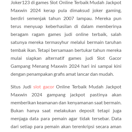
Joker123 di games Slot Online Terbaik Mudah Jackpot
Maxwin 2024 kerap pula dimaksud joker gaming,
berdiri semenjak tahun 2007 lampau. Mereka pun
terus menyuap keberhasilan di dalam memberinya
beragam ragam games judi online terbaik, salah
satunya mereka termasyhur melalui bermain taruhan
tembak ikan. Tetapi bersamaan bertukar tahun mereka
mulai siapkan alternatif games judi Slot Gacor
Gampang Menang Maxwin 2024 hari ini sampai kini
dengan penampakan grafis amat lancar dan mudah.
Situs Judi
slot gacor
Online Terbaik Mudah Jackpot
Maxwin 2024 gampang jackpot pastinya akan
memberikan keamanan dan kenyamanan saat bermain.
Bukan hanya saat melakukan deposit tetapi juga
menjaga data para pemain agar tidak tersebar. Data
dari setiap para pemain akan terenkripsi secara aman