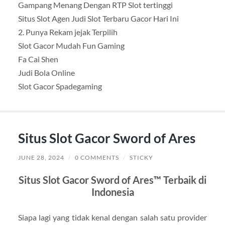
Gampang Menang Dengan RTP Slot tertinggi
Situs Slot Agen Judi Slot Terbaru Gacor Hari Ini
2. Punya Rekam jejak Terpilih
Slot Gacor Mudah Fun Gaming
Fa Cai Shen
Judi Bola Online
Slot Gacor Spadegaming
Situs Slot Gacor Sword of Ares
JUNE 28, 2024
/
0 COMMENTS
/
STICKY
Situs Slot Gacor Sword of Ares™ Terbaik di
Indonesia
Siapa lagi yang tidak kenal dengan salah satu provider