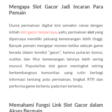
Mengapa Slot Gacor Jadi Incaran Para
Pemain
Dunia permainan digital kini semakin ramai dengan
istilah
slot gacor terpercaya
, yaitu permainan
slot
yang
dipercaya memiliki peluang kemenangan lebih tinggi.
Banyak pemain mengejar momen ketika sebuah game
berada dalam kondisi “gacor”, karena putaran bonus,
scatter, dan fitur kemenangan lainnya lebih sering
muncul. Popularitas slot gacor meningkat seiring
berkembangnya komunitas yang rutin berbagi
informasi tentang pola permainan, tingkat RTP, dan
performa game tertentu pada hari tertentu.
Memahami Fungsi Link Slot Gacor dalam
Akses Bermain