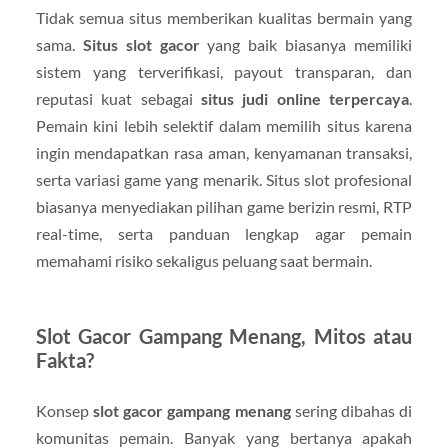
Tidak semua situs memberikan kualitas bermain yang
sama.
Situs slot gacor
yang baik biasanya memiliki
sistem yang terverifikasi, payout transparan, dan
reputasi kuat sebagai
situs judi online terpercaya
.
Pemain kini lebih selektif dalam memilih situs karena
ingin mendapatkan rasa aman, kenyamanan transaksi,
serta variasi game yang menarik. Situs slot profesional
biasanya menyediakan pilihan game berizin resmi, RTP
real-time, serta panduan lengkap agar pemain
memahami risiko sekaligus peluang saat bermain.
Slot Gacor Gampang Menang, Mitos atau
Fakta?
Konsep
slot gacor gampang menang
sering dibahas di
komunitas pemain. Banyak yang bertanya apakah