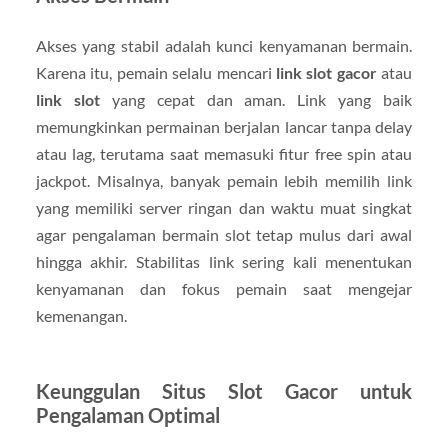
Akses yang stabil adalah kunci kenyamanan bermain.
Karena itu, pemain selalu mencari
link slot gacor
atau
link slot
yang cepat dan aman. Link yang baik
memungkinkan permainan berjalan lancar tanpa delay
atau lag, terutama saat memasuki fitur free spin atau
jackpot. Misalnya, banyak pemain lebih memilih link
yang memiliki server ringan dan waktu muat singkat
agar pengalaman bermain slot tetap mulus dari awal
hingga akhir. Stabilitas link sering kali menentukan
kenyamanan dan fokus pemain saat mengejar
kemenangan.
Keunggulan Situs Slot Gacor untuk
Pengalaman Optimal