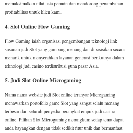
memaksimalkan nilai usia pemain dan mendorong penambahan
profitabilitas untuk klien kami.
4. Slot Online Flow Gaming
Flow Gaming ialah organisasi pengembangan teknologi link
susunan judi Slot yang gampang menang dan diposisikan secara
menarik untuk menyerahkan layanan generasi berikutnya dalam
teknologi judi casino terdistribusi guna pasar Asia.
5. Judi Slot Online Microgaming
Nama nama website judi Slot online teranyar Microgaming
menawarkan portofolio game Slot yang sangat selalu menang
terbesar dari seluruh penyedia perangkat empuk judi casino
online. Pilihan Slot Microgaming merangkum setiap tema dapat
anda bayangkan dengan tidak sedikit fitur unik dan bermanfaat.