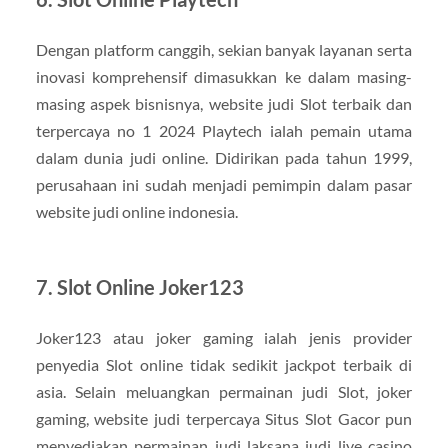
Dengan platform canggih, sekian banyak layanan serta
inovasi komprehensif dimasukkan ke dalam masing-
masing aspek bisnisnya, website judi Slot terbaik dan
terpercaya no 1 2024 Playtech ialah pemain utama
dalam dunia judi online. Didirikan pada tahun 1999,
perusahaan ini sudah menjadi pemimpin dalam pasar
website judi online indonesia.
7. Slot Online Joker123
Joker123 atau joker gaming ialah jenis provider
penyedia Slot online tidak sedikit jackpot terbaik di
asia. Selain meluangkan permainan judi Slot, joker
gaming, website judi terpercaya Situs Slot Gacor pun
menyediakan permainan judi laksana judi live casino