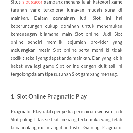
Situs
slot gacor
gampang menang ialah kategori game
taruhan yang tergolong lumayan mudah guna di
mainkan. Dalam permainan judi Slot ini hal
keberuntungan cukup dominan untuk menemukan
kemenangan bilamana main Slot online. Judi Slot
online sendiri memiliki sejumlah provider yang
meluangkan mesin Slot online serta memiliki tidak
sedikit sekali yang dapat anda mainkan. Dan yang lebih
hebat nya lagi game Slot online dengan duit asli ini
tergolong dalam tipe susunan Slot gampang menang.
1. Slot Online Pragmatic Play
Pragmatic Play ialah penyedia permainan website judi
Slot paling tidak sedikit menang terkemuka yang telah
lama malang melintang di industri iGaming. Pragmatic