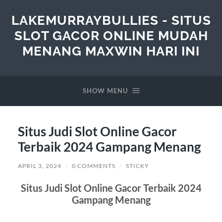
LAKEMURRAYBULLIES - SITUS
SLOT GACOR ONLINE MUDAH
MENANG MAXWIN HARI INI
SHOW MENU
Situs Judi Slot Online Gacor
Terbaik 2024 Gampang Menang
APRIL 3, 2024
/
0 COMMENTS
/
STICKY
Situs Judi Slot Online Gacor Terbaik 2024
Gampang Menang