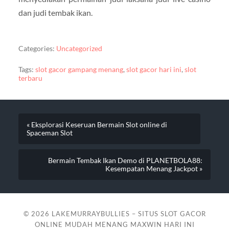
dan judi tembak ikan.
Categories:
Uncategorized
Tags:
slot gacor gampang menang
,
slot gacor hari ini
,
slot
terbaru
« Eksplorasi Keseruan Bermain Slot online di
Spaceman Slot
Bermain Tembak Ikan Demo di PLANETBOLA88:
Kesempatan Menang Jackpot »
© 2026
LAKEMURRAYBULLIES – SITUS SLOT GACOR
ONLINE MUDAH MENANG MAXWIN HARI INI