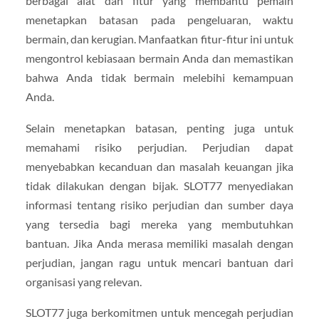
berbagai alat dan fitur yang membantu pemain
menetapkan batasan pada pengeluaran, waktu
bermain, dan kerugian. Manfaatkan fitur-fitur ini untuk
mengontrol kebiasaan bermain Anda dan memastikan
bahwa Anda tidak bermain melebihi kemampuan
Anda.
Selain menetapkan batasan, penting juga untuk
memahami risiko perjudian. Perjudian dapat
menyebabkan kecanduan dan masalah keuangan jika
tidak dilakukan dengan bijak. SLOT77 menyediakan
informasi tentang risiko perjudian dan sumber daya
yang tersedia bagi mereka yang membutuhkan
bantuan. Jika Anda merasa memiliki masalah dengan
perjudian, jangan ragu untuk mencari bantuan dari
organisasi yang relevan.
SLOT77 juga berkomitmen untuk mencegah perjudian