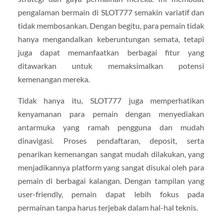
pengalaman bermain di SLOT777 semakin variatif dan
tidak membosankan. Dengan begitu, para pemain tidak
hanya mengandalkan keberuntungan semata, tetapi
juga dapat memanfaatkan berbagai fitur yang
ditawarkan untuk memaksimalkan potensi
kemenangan mereka.
Tidak hanya itu, SLOT777 juga memperhatikan
kenyamanan para pemain dengan menyediakan
antarmuka yang ramah pengguna dan mudah
dinavigasi. Proses pendaftaran, deposit, serta
penarikan kemenangan sangat mudah dilakukan, yang
menjadikannya platform yang sangat disukai oleh para
pemain di berbagai kalangan. Dengan tampilan yang
user-friendly, pemain dapat lebih fokus pada
permainan tanpa harus terjebak dalam hal-hal teknis.