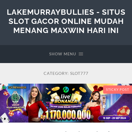
LAKEMURRAYBULLIES - SITUS
SLOT GACOR ONLINE MUDAH
MENANG MAXWIN HARI INI
SHOW MENU
CATEGORY:
SLOT777
STICKY POST