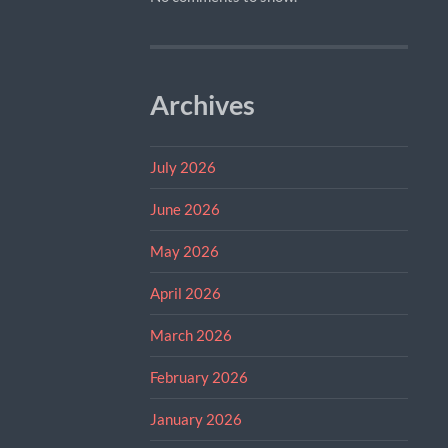
Archives
July 2026
June 2026
May 2026
April 2026
March 2026
February 2026
January 2026