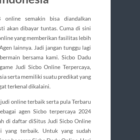
online semakin bisa diandalkan
i akan dibayar tuntas. Cuma di sini
nline yang memberikan fasilitas lebih
gen lainnya. Jadi jangan tunggu lagi
m bermain bersama kami. Sicbo Dadu
 game Judi Sicbo Online Terpercaya,
sia serta memiliki suatu predikat yang
at terkenal dikalaini.
judi online terbaik serta pula Terbaru
sebagai agen Sicbo terpercaya 2024
ah di daftar diSitus Judi Sicbo Online
mi yang terbaik. Untuk yang sudah