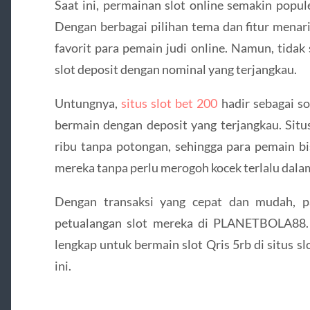
Saat ini, permainan slot online semakin popul
Dengan berbagai pilihan tema dan fitur menari
favorit para pemain judi online. Namun, tidak
slot deposit dengan nominal yang terjangkau.
Untungnya,
situs slot bet 200
hadir sebagai so
bermain dengan deposit yang terjangkau. Situ
ribu tanpa potongan, sehingga para pemain bi
mereka tanpa perlu merogoh kocek terlalu dala
Dengan transaksi yang cepat dan mudah, p
petualangan slot mereka di PLANETBOLA88. 
lengkap untuk bermain slot Qris 5rb di situs s
ini.