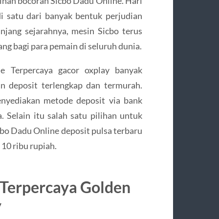
nan bocoran Sicbo Dadu Online. Hari
di satu dari banyak bentuk perjudian
anjang sejarahnya, mesin Sicbo terus
g bagi para pemain di seluruh dunia.
ne Terpercaya gacor oxplay banyak
n deposit terlengkap dan termurah.
enyediakan metode deposit via bank
. Selain itu salah satu pilihan untuk
bo Dadu Online deposit pulsa terbaru
10 ribu rupiah.
 Terpercaya Golden
y