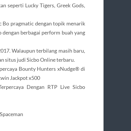
an seperti Lucky Tigers, Greek Gods,
Sic Bo pragmatic dengan topik menarik
o dengan berbagai perform buah yang
2017. Walaupun terbilang masih baru,
situs judi Sicbo Online terbaru.
erpercaya Bounty Hunters xNudge® di
win Jackpot x500
Terpercaya Dengan RTP Live Sicbo
a Spaceman