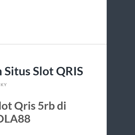
Situs Slot QRIS
CKY
ot Qris 5rb di
OLA88