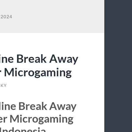
 2024
line Break Away
r Microgaming
CKY
line Break Away
er Microgaming
 Indonesia