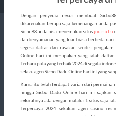
Dengan penyedia nexus membuat Sicbo88 
dikarenakan berapa saja kemenangan anda past
Sicbo88 anda bisa menemukan situs
judi sicbo
o
dan kenyamanan yang luar biasa berbeda dari A
segera daftar dan rasakan sendiri pengala
Online hari ini merupakan yang ialah daftar
Terbaru pula yang terbaik 2024 di segala indone
selaku agen Sicbo Dadu Online hari ini yang sang
Karna itu telah terdapat varian dari permainan 
hingga Sicbo Dadu Online hari ini sajikan 
seluruhnya ada dengan malalui 1 situs saja ial
Terpercaya 2024 sekalian agen casino res