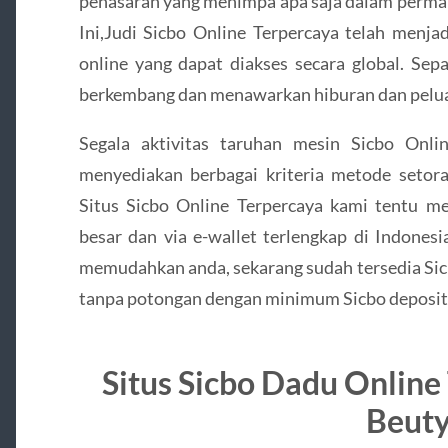
penasaran yang menimpa apa saja dalam permai
Ini,Judi Sicbo Online Terpercaya telah menja
online yang dapat diakses secara global. Sep
berkembang dan menawarkan hiburan dan peluan
Segala aktivitas taruhan mesin Sicbo Onli
menyediakan berbagai kriteria metode setora
Situs Sicbo Online Terpercaya kami tentu m
besar dan via e-wallet terlengkap di Indonesia
memudahkan anda, sekarang sudah tersedia Sic
tanpa potongan dengan minimum Sicbo deposit 
Situs Sicbo Dadu Online
Beut