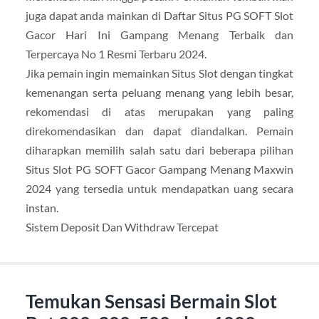
juga dapat anda mainkan di Daftar Situs PG SOFT Slot
Gacor Hari Ini Gampang Menang Terbaik dan
Terpercaya No 1 Resmi Terbaru 2024.
Jika pemain ingin memainkan Situs Slot dengan tingkat
kemenangan serta peluang menang yang lebih besar,
rekomendasi di atas merupakan yang paling
direkomendasikan dan dapat diandalkan. Pemain
diharapkan memilih salah satu dari beberapa pilihan
Situs Slot PG SOFT Gacor Gampang Menang Maxwin
2024 yang tersedia untuk mendapatkan uang secara
instan.
Sistem Deposit Dan Withdraw Tercepat
Temukan Sensasi Bermain Slot