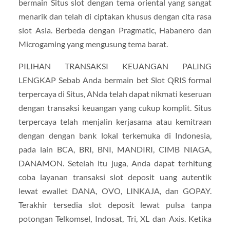
bermain Situs slot dengan tema oriental yang sangat
menarik dan telah di ciptakan khusus dengan cita rasa
slot Asia. Berbeda dengan Pragmatic, Habanero dan
Microgaming yang mengusung tema barat.
PILIHAN TRANSAKSI KEUANGAN PALING
LENGKAP Sebab Anda bermain bet Slot QRIS formal
terpercaya di Situs, ANda telah dapat nikmati keseruan
dengan transaksi keuangan yang cukup komplit. Situs
terpercaya telah menjalin kerjasama atau kemitraan
dengan dengan bank lokal terkemuka di Indonesia,
pada lain BCA, BRI, BNI, MANDIRI, CIMB NIAGA,
DANAMON. Setelah itu juga, Anda dapat terhitung
coba layanan transaksi slot deposit uang autentik
lewat ewallet DANA, OVO, LINKAJA, dan GOPAY.
Terakhir tersedia slot deposit lewat pulsa tanpa
potongan Telkomsel, Indosat, Tri, XL dan Axis. Ketika