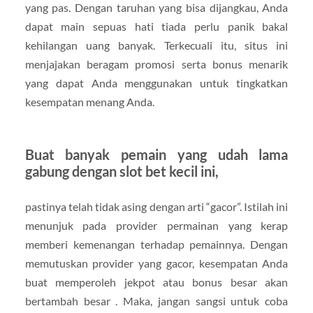
yang pas. Dengan taruhan yang bisa dijangkau, Anda
dapat main sepuas hati tiada perlu panik bakal
kehilangan uang banyak. Terkecuali itu, situs ini
menjajakan beragam promosi serta bonus menarik
yang dapat Anda menggunakan untuk tingkatkan
kesempatan menang Anda.
Buat banyak pemain yang udah lama
gabung dengan slot bet kecil ini,
pastinya telah tidak asing dengan arti “gacor”. Istilah ini
menunjuk pada provider permainan yang kerap
memberi kemenangan terhadap pemainnya. Dengan
memutuskan provider yang gacor, kesempatan Anda
buat memperoleh jekpot atau bonus besar akan
bertambah besar . Maka, jangan sangsi untuk coba