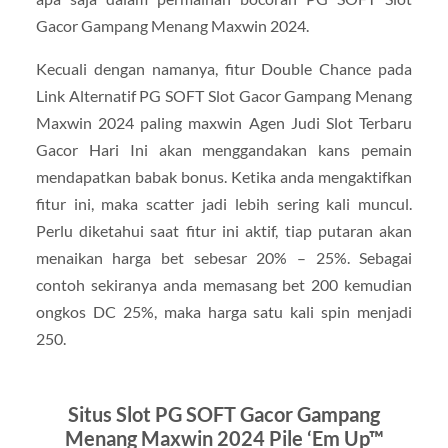
Gacor Gampang Menang Maxwin 2024.
Kecuali dengan namanya, fitur Double Chance pada
Link Alternatif PG SOFT Slot Gacor Gampang Menang
Maxwin 2024 paling maxwin Agen Judi Slot Terbaru
Gacor Hari Ini akan menggandakan kans pemain
mendapatkan babak bonus. Ketika anda mengaktifkan
fitur ini, maka scatter jadi lebih sering kali muncul.
Perlu diketahui saat fitur ini aktif, tiap putaran akan
menaikan harga bet sebesar 20% – 25%. Sebagai
contoh sekiranya anda memasang bet 200 kemudian
ongkos DC 25%, maka harga satu kali spin menjadi
250.
Situs Slot PG SOFT Gacor Gampang
Menang Maxwin 2024 Pile ‘Em Up™