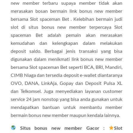
new member terbaru supaya member tidak akan
merasakan bosan bermain link bonus new member
bersama Slot spaceman Bet . Kelebihan bermain judi
slot di situs bonus new member terpercaya Slot
spaceman Bet adalah pemain akan merasakan
kemudahan dan kelengkapan dalam melakukan
deposit saldo. Berbagai jenis transaksi yang bisa
digunakan dalam menikmati link bonus new member
bersama Slot spaceman Bet seperti BCA, BRI, Mandiri,
CIMB Niaga dan tersedia deposit e-wallet diantaranya
OVO, DANA, LinkAja, Gopay dan Deposit Pulsa XL
dan Telkomsel. Juga menyediakan layanan customer
service 24 jam nonstop yang bisa anda gunakan untuk
mendapatkan bantuan untuk membantu member
bermain bonus new member maupun kendala lainnya.
Situs bonus new member Gacor :
Slot