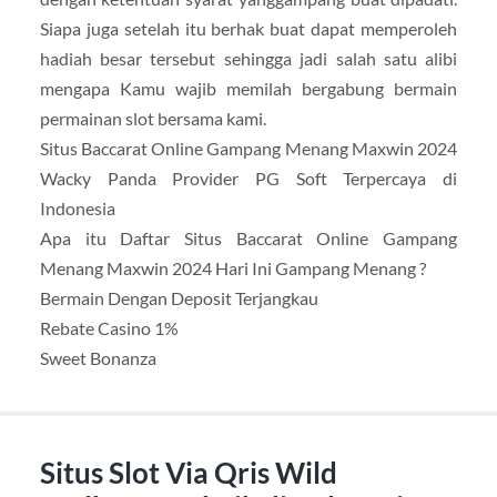
Siapa juga setelah itu berhak buat dapat memperoleh
hadiah besar tersebut sehingga jadi salah satu alibi
mengapa Kamu wajib memilah bergabung bermain
permainan slot bersama kami.
Situs Baccarat Online Gampang Menang Maxwin 2024
Wacky Panda Provider PG Soft Terpercaya di
Indonesia
Apa itu Daftar Situs Baccarat Online Gampang
Menang Maxwin 2024 Hari Ini Gampang Menang ?
Bermain Dengan Deposit Terjangkau
Rebate Casino 1%
Sweet Bonanza
Situs Slot Via Qris Wild