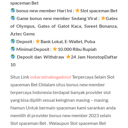
spaceman Bet
bonus new member Hari Ini :
Slot spaceman Bet
Game bonus new member Sedang Viral :
Gates
of Olympus, Gates of Gatot Kaca, Sweet Bonanza,
Aztec Gems
Deposit :
Bank Lokal, E-Wallet, Pulsa
Minimal Deposit :
10.000 Ribu Rupiah
Deposit dan Withdraw
24 Jam NonstopDaftar
10
Situs Link
oskarzeinabogadossl
Terpercaya Selain Slot
spaceman Bet Didalam situs bonus new member
terpercaya Indonesia terdapat banyak provider slot
yang bisa dipilih sesuai keinginan masing – masing.
Namun Untuk bermain spaceman kami sarankan anda
memilih di provider bonus new member 2023 selain
Slot spaceman Bet . Walaupun Slot spaceman Bet