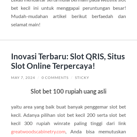
bet kecil ini untuk menggapai peruntungan besar!
Mudah-mudahan artikel berikut berfaedah dan
selamat main!
Inovasi Terbaru: Slot QRIS, Situs
Slot Online Terpercaya!
MAY 7, 2024
/
0 COMMENTS
/
STICKY
Slot bet 100 rupiah uang asli
yaitu area yang baik buat banyak penggemar slot bet
kecil. Adanya pilihan slot bet kecil 200 serta slot bet
kecil 300 rupiah winrate paling tinggi dari link
greatwoodscabinetry.com
, Anda bisa memutuskan