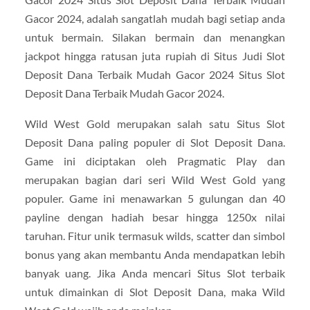
Gacor 2024, adalah sangatlah mudah bagi setiap anda
untuk bermain. Silakan bermain dan menangkan
jackpot hingga ratusan juta rupiah di Situs Judi Slot
Deposit Dana Terbaik Mudah Gacor 2024 Situs Slot
Deposit Dana Terbaik Mudah Gacor 2024.
Wild West Gold merupakan salah satu Situs Slot
Deposit Dana paling populer di Slot Deposit Dana.
Game ini diciptakan oleh Pragmatic Play dan
merupakan bagian dari seri Wild West Gold yang
populer. Game ini menawarkan 5 gulungan dan 40
payline dengan hadiah besar hingga 1250x nilai
taruhan. Fitur unik termasuk wilds, scatter dan simbol
bonus yang akan membantu Anda mendapatkan lebih
banyak uang. Jika Anda mencari Situs Slot terbaik
untuk dimainkan di Slot Deposit Dana, maka Wild