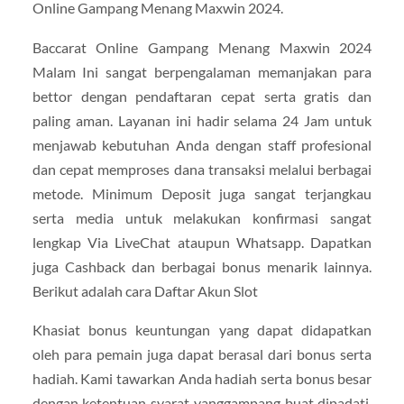
Online Gampang Menang Maxwin 2024.
Baccarat Online Gampang Menang Maxwin 2024
Malam Ini sangat berpengalaman memanjakan para
bettor dengan pendaftaran cepat serta gratis dan
paling aman. Layanan ini hadir selama 24 Jam untuk
menjawab kebutuhan Anda dengan staff profesional
dan cepat memproses dana transaksi melalui berbagai
metode. Minimum Deposit juga sangat terjangkau
serta media untuk melakukan konfirmasi sangat
lengkap Via LiveChat ataupun Whatsapp. Dapatkan
juga Cashback dan berbagai bonus menarik lainnya.
Berikut adalah cara Daftar Akun Slot
Khasiat bonus keuntungan yang dapat didapatkan
oleh para pemain juga dapat berasal dari bonus serta
hadiah. Kami tawarkan Anda hadiah serta bonus besar
dengan ketentuan syarat yanggampang buat dipadati.