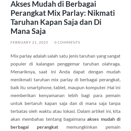
Akses Mudah di Berbagai
Perangkat Mix Parlay: Nikmati
Taruhan Kapan Saja dan Di
Mana Saja
FEBRUARY 21, 2025
/
0 COMMENTS
Mix parlay adalah salah satu jenis taruhan yang sangat
populer di kalangan penggemar taruhan olahraga.
Menariknya, saat ini Anda dapat dengan mudah
menikmati taruhan mix parlay di berbagai perangkat,
baik itu smartphone, tablet, maupun komputer. Hal ini
memberikan kenyamanan lebih bagi para pemain
untuk bertaruh kapan saja dan di mana saja tanpa
terbatas oleh waktu atau lokasi. Dalam artikel ini, kita
akan membahas tentang bagaimana
akses mudah di
berbagai perangkat
memungkinkan pemain