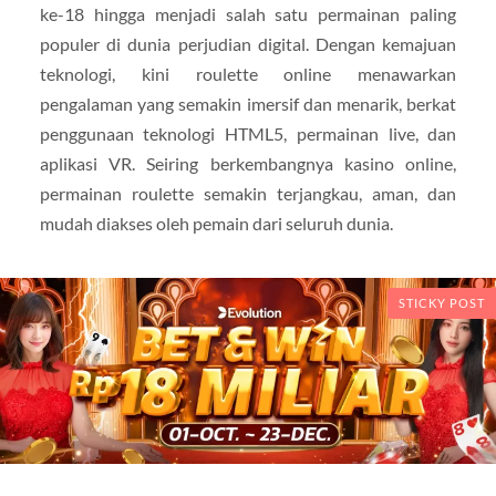
ke-18 hingga menjadi salah satu permainan paling
populer di dunia perjudian digital. Dengan kemajuan
teknologi, kini roulette online menawarkan
pengalaman yang semakin imersif dan menarik, berkat
penggunaan teknologi HTML5, permainan live, dan
aplikasi VR. Seiring berkembangnya kasino online,
permainan roulette semakin terjangkau, aman, dan
mudah diakses oleh pemain dari seluruh dunia.
STICKY POST