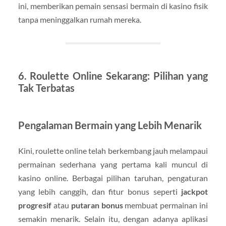
ini, memberikan pemain sensasi bermain di kasino fisik
tanpa meninggalkan rumah mereka.
6. Roulette Online Sekarang: Pilihan yang
Tak Terbatas
Pengalaman Bermain yang Lebih Menarik
Kini, roulette online telah berkembang jauh melampaui
permainan sederhana yang pertama kali muncul di
kasino online. Berbagai pilihan taruhan, pengaturan
yang lebih canggih, dan fitur bonus seperti
jackpot
progresif
atau
putaran bonus
membuat permainan ini
semakin menarik. Selain itu, dengan adanya aplikasi