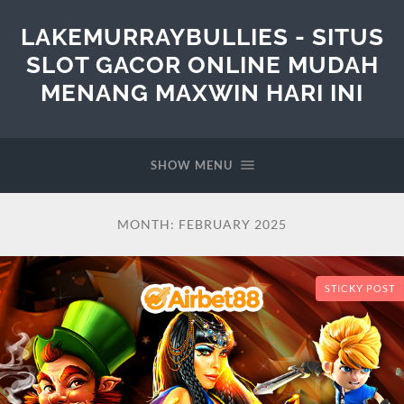
LAKEMURRAYBULLIES - SITUS
SLOT GACOR ONLINE MUDAH
MENANG MAXWIN HARI INI
SHOW MENU
MONTH:
FEBRUARY 2025
STICKY POST