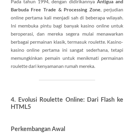
Pada tahun 1994, dengan didirikannya
Antigua and
Barbuda Free Trade & Processing Zone
, perjudian
online pertama kali menjadi sah di beberapa wilayah.
Ini membuka pintu bagi banyak kasino online untuk
beroperasi, dan mereka segera mulai menawarkan
berbagai permainan klasik, termasuk roulette. Kasino-
kasino online pertama ini sangat sederhana, tetapi
memungkinkan pemain untuk menikmati permainan
roulette dari kenyamanan rumah mereka.
4. Evolusi Roulette Online: Dari Flash ke
HTML5
Perkembangan Awal