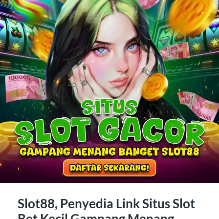
Slot88, Penyedia Link Situs Slot
Bet Kecil Gampang Menang