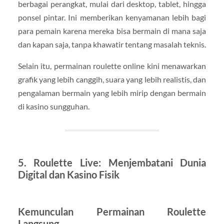
berbagai perangkat, mulai dari desktop, tablet, hingga
ponsel pintar. Ini memberikan kenyamanan lebih bagi
para pemain karena mereka bisa bermain di mana saja
dan kapan saja, tanpa khawatir tentang masalah teknis.
Selain itu, permainan roulette online kini menawarkan
grafik yang lebih canggih, suara yang lebih realistis, dan
pengalaman bermain yang lebih mirip dengan bermain
di kasino sungguhan.
5. Roulette Live: Menjembatani Dunia
Digital dan Kasino Fisik
Kemunculan Permainan Roulette
Langsung