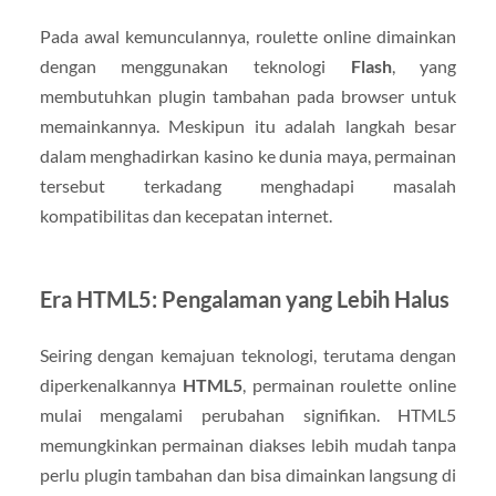
Pada awal kemunculannya, roulette online dimainkan
dengan menggunakan teknologi
Flash
, yang
membutuhkan plugin tambahan pada browser untuk
memainkannya. Meskipun itu adalah langkah besar
dalam menghadirkan kasino ke dunia maya, permainan
tersebut terkadang menghadapi masalah
kompatibilitas dan kecepatan internet.
Era HTML5: Pengalaman yang Lebih Halus
Seiring dengan kemajuan teknologi, terutama dengan
diperkenalkannya
HTML5
, permainan roulette online
mulai mengalami perubahan signifikan. HTML5
memungkinkan permainan diakses lebih mudah tanpa
perlu plugin tambahan dan bisa dimainkan langsung di