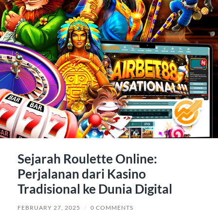
Sejarah Roulette Online:
Perjalanan dari Kasino
Tradisional ke Dunia Digital
FEBRUARY 27, 2025
/
0 COMMENTS