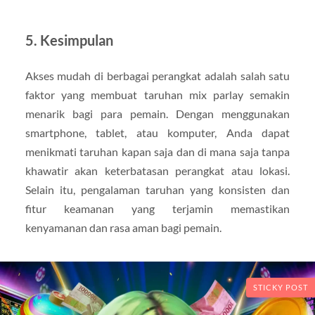
5. Kesimpulan
Akses mudah di berbagai perangkat adalah salah satu
faktor yang membuat taruhan mix parlay semakin
menarik bagi para pemain. Dengan menggunakan
smartphone, tablet, atau komputer, Anda dapat
menikmati taruhan kapan saja dan di mana saja tanpa
khawatir akan keterbatasan perangkat atau lokasi.
Selain itu, pengalaman taruhan yang konsisten dan
fitur keamanan yang terjamin memastikan
kenyamanan dan rasa aman bagi pemain.
STICKY POST