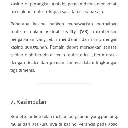
kasino di perangkat mobile, pemain dapat menikmati
permainan roulette kapan saja dan di mana saja.
Beberapa kasino bahkan menawarkan permainan
roulette dalam
virtual reality (VR)
, memberikan
pengalaman yang lebih mendalam dan mirip dengan
kasino sungguhan. Pemain dapat merasakan sensasi
seolah-olah berada di meja roulette fisik, berinteraksi
dengan dealer dan pemain lainnya dalam lingkungan
tiga dimensi.
7. Kesimpulan
Roulette online telah melalui perjalanan yang panjang,
mulai dari asal-usulnya di kasino Perancis pada abad