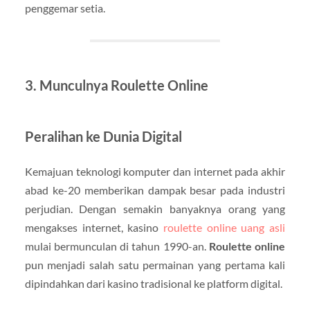
penggemar setia.
3. Munculnya Roulette Online
Peralihan ke Dunia Digital
Kemajuan teknologi komputer dan internet pada akhir
abad ke-20 memberikan dampak besar pada industri
perjudian. Dengan semakin banyaknya orang yang
mengakses internet, kasino
roulette online uang asli
mulai bermunculan di tahun 1990-an.
Roulette online
pun menjadi salah satu permainan yang pertama kali
dipindahkan dari kasino tradisional ke platform digital.