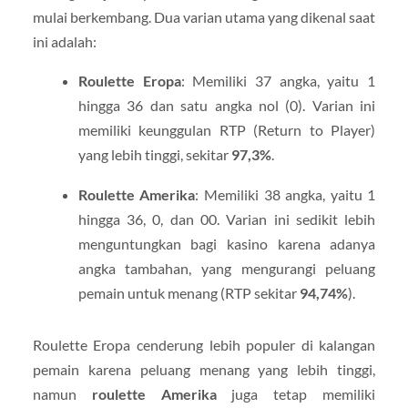
mulai berkembang. Dua varian utama yang dikenal saat
ini adalah:
Roulette Eropa
: Memiliki 37 angka, yaitu 1
hingga 36 dan satu angka nol (0). Varian ini
memiliki keunggulan RTP (Return to Player)
yang lebih tinggi, sekitar
97,3%
.
Roulette Amerika
: Memiliki 38 angka, yaitu 1
hingga 36, 0, dan 00. Varian ini sedikit lebih
menguntungkan bagi kasino karena adanya
angka tambahan, yang mengurangi peluang
pemain untuk menang (RTP sekitar
94,74%
).
Roulette Eropa cenderung lebih populer di kalangan
pemain karena peluang menang yang lebih tinggi,
namun
roulette Amerika
juga tetap memiliki