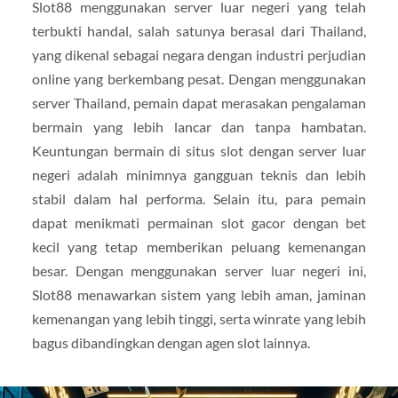
Slot88 menggunakan server luar negeri yang telah
terbukti handal, salah satunya berasal dari Thailand,
yang dikenal sebagai negara dengan industri perjudian
online yang berkembang pesat. Dengan menggunakan
server Thailand, pemain dapat merasakan pengalaman
bermain yang lebih lancar dan tanpa hambatan.
Keuntungan bermain di situs slot dengan server luar
negeri adalah minimnya gangguan teknis dan lebih
stabil dalam hal performa. Selain itu, para pemain
dapat menikmati permainan slot gacor dengan bet
kecil yang tetap memberikan peluang kemenangan
besar. Dengan menggunakan server luar negeri ini,
Slot88 menawarkan sistem yang lebih aman, jaminan
kemenangan yang lebih tinggi, serta winrate yang lebih
bagus dibandingkan dengan agen slot lainnya.