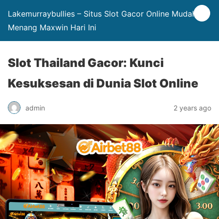
Lakemurraybullies – Situs Slot Gacor Online Mudah
Menang Maxwin Hari Ini
Slot Thailand Gacor: Kunci
Kesuksesan di Dunia Slot Online
admin
2 years ago