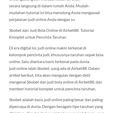
secara langsung di dalam rumah Anda. Mudah-
mudahan tutorial ini bisa menolong Anda mengawali
perjalanan judi online Anda dengan su
Sbobet dan Judi Bola Online di Airbet88: Tutorial
Komplet untuk Pencinta Taruhan
Di era digital ini, judi online makin terkenal di
kelompok pencinta judi, khususnya taruhan sepak bola
online. Satu diantara basis terkenal pada dunia
judi online ialah Sbobet, yang ada di Airbet88. Dalam
artikel berikut, kita akan mengulas dengan detil
mengenai Sbobet dan judi bola online di Airbet88, dan
memberi tutorial komplet untuk pencinta taruhan.
Sbobet adalah basis judi online paling besar dan paling
dipercaya di dunia. Dengan beragam tipe taruhan yang