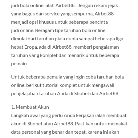
judi bola online ialah Airbet88. Dengan rekam jejak
yang bagus dan service yang sempurna, Airbet88
menjadi opsi khusus untuk beberapa pencinta
judi online. Beragam tipe taruhan bola online,
dimulai dari taruhan piala dunia sampai beberapa liga
hebat Eropa, ada di Airbet88, memberi pengalaman
taruhan yang komplet dan menarik untuk beberapa
pemain.
Untuk beberapa pemula yang ingin coba taruhan bola
online, berikut tutorial komplet untuk mengawali
penjelajahan taruhan Anda di Sbobet dan Airbet88:
1. Membuat Akun
Langkah awal yang perlu Anda kerjakan ialah membuat
akun di Sbobet atau Airbet88. Pastikan untuk memakai
data personal yang benar dan tepat, karena ini akan