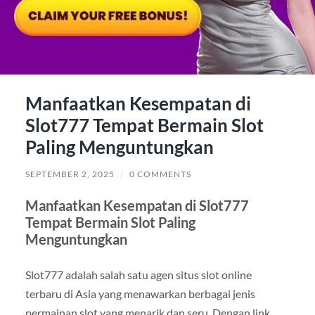
Manfaatkan Kesempatan di
Slot777 Tempat Bermain Slot
Paling Menguntungkan
SEPTEMBER 2, 2025
/
0 COMMENTS
Manfaatkan Kesempatan di Slot777
Tempat Bermain Slot Paling
Menguntungkan
Slot777 adalah salah satu agen situs slot online
terbaru di Asia yang menawarkan berbagai jenis
permainan slot yang menarik dan seru. Dengan link