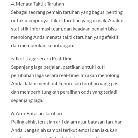
4. Menata Taktik Taruhan
Sebagai seorang pemain taruhan yang bagus, penting
untuk mempunyai taktik taruhan yang masak. Analitis
statistik, informasi team, dan keadaan pemain bisa
menolong Anda menata taktik taruhan yang efektif
dan memberikan keuntungan.
5. Ikuti Laga secara Real-time
Sepanjang laga berjalan, pastikan untuk ikuti
perubahan laga secara real-time. Ini akan menolong
Anda dalam membuat keputusan taruhan yang pas
dan memperhitungkan peralihan odds yang terjadi
sepanjang laga.
6. Atur Batasan Taruhan
Paling akhir, teruslah arif dalam atur batasan taruhan
Anda. Janganlah sampai terikut emosi dan lakukan