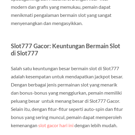
modern dan grafis yang memukau, pemain dapat
menikmati pengalaman bermain slot yang sangat
menyenangkan dan mengasyikkan.
Slot777 Gacor: Keuntungan Bermain Slot
di Slot777
Salah satu keuntungan besar bermain slot di Slot777
adalah kesempatan untuk mendapatkan jackpot besar.
Dengan berbagai jenis permainan slot yang menarik
dan bonus-bonus yang menggiurkan, pemain memiliki
peluang besar untuk menang besar di Slot777 Gacor.
Selain itu, dengan fitur-fitur seperti auto-spin dan fitur
bonus yang sering muncul, pemain dapat memperoleh
kemenangan
slot gacor hari ini
dengan lebih mudah.