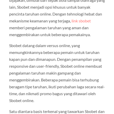
dijajakan, dimulai dari sepak bola sampai olahraga yang
lain, Sbobet menjadi opsi khusus untuk banyak
pencinta taruhan online. Dengan tehnologi hebat dan
mekanisme keamanan yang terjaga,
link sbobet
memberi pengalaman taruhan yang aman dan
menggembirakan untuk beberapa pemakainya.
Sbobet datang dalam versus online, yang
memungkinkannya beberapa pemain untuk taruhan
kapan pun dan dimanapun. Dengan penampilan yang
responsive dan user-friendly, Sbobet online membuat
pengalaman taruhan makin gampang dan
menggembirakan. Beberapa pemain bisa terhubung
beragam tipe taruhan, ikuti perubahan laga secara real-
time, dan nikmati promo bagus yang ditawari oleh
Sbobet online.
Satu diantara basis terkenal yang tawarkan Sbobet dan