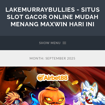
LAKEMURRAYBULLIES - SITUS
SLOT GACOR ONLINE MUDAH
MENANG MAXWIN HARI INI
SHOW MENU
MONTH:
SEPTEMBER 2025