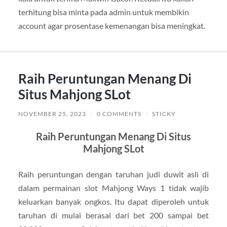
terhitung bisa minta pada admin untuk membikin
account agar prosentase kemenangan bisa meningkat.
Raih Peruntungan Menang Di
Situs Mahjong SLot
NOVEMBER 25, 2023
/
0 COMMENTS
/
STICKY
Raih Peruntungan Menang Di Situs
Mahjong SLot
Raih peruntungan dengan taruhan judi duwit asli di
dalam permainan slot Mahjong Ways 1 tidak wajib
keluarkan banyak ongkos. Itu dapat diperoleh untuk
taruhan di mulai berasal dari bet 200 sampai bet