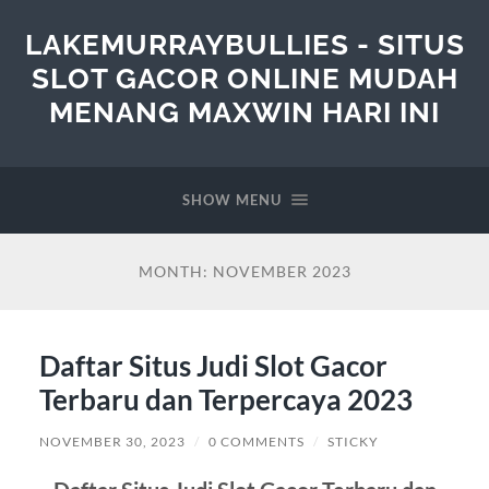
LAKEMURRAYBULLIES - SITUS
SLOT GACOR ONLINE MUDAH
MENANG MAXWIN HARI INI
SHOW MENU
MONTH:
NOVEMBER 2023
Daftar Situs Judi Slot Gacor
Terbaru dan Terpercaya 2023
NOVEMBER 30, 2023
/
0 COMMENTS
/
STICKY