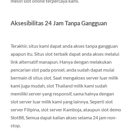
mesin slot online terpercaya kami.
Aksesibilitas 24 Jam Tanpa Gangguan
Terakhir, situs kami dapat anda akses tanpa gangguan
apapun itu. Situs slot terbaik dapat anda akses melalui
link alternatif manapun. Hanya dengan melakukan
pencarian slot pada ponsel, anda sudah dapat mulai
bermain di situs slot. Saat mengakses server luar milik
kami juga mudah, slot Thailand milik kami sudah
memiliki server yang responsif, sama halnya dengan
slot server luar milik kami yang lainnya. Seperti slot
server Filipina, slot server Kamboja, ataupun slot demo
Slot88, Semua dapat kalian akses selama 24 jam non-
stop.