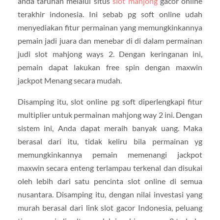
anda taruhan melalui situs
slot mahjong
gacor online
terakhir indonesia. Ini sebab pg soft online udah
menyediakan fitur permainan yang memungkinkannya
pemain jadi juara dan menebar di di dalam permainan
judi slot mahjong ways 2. Dengan keringanan ini,
pemain dapat lakukan free spin dengan maxwin
jackpot Menang secara mudah.
Disamping itu, slot online pg soft diperlengkapi fitur
multiplier untuk permainan mahjong way 2 ini. Dengan
sistem ini, Anda dapat meraih banyak uang. Maka
berasal dari itu, tidak keliru bila permainan yg
memungkinkannya pemain memenangi jackpot
maxwin secara enteng terlampau terkenal dan disukai
oleh lebih dari satu pencinta slot online di semua
nusantara. Disamping itu, dengan nilai investasi yang
murah berasal dari link slot gacor Indonesia, peluang