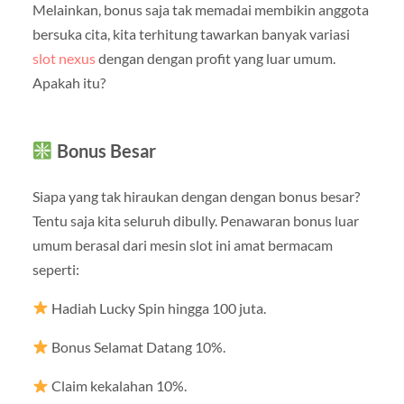
Melainkan, bonus saja tak memadai membikin anggota
bersuka cita, kita terhitung tawarkan banyak variasi
slot nexus
dengan dengan profit yang luar umum.
Apakah itu?
Bonus Besar
Siapa yang tak hiraukan dengan dengan bonus besar?
Tentu saja kita seluruh dibully. Penawaran bonus luar
umum berasal dari mesin slot ini amat bermacam
seperti:
Hadiah Lucky Spin hingga 100 juta.
Bonus Selamat Datang 10%.
Claim kekalahan 10%.