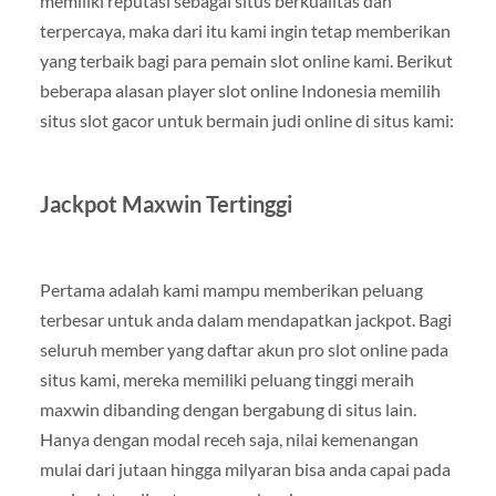
memiliki reputasi sebagai situs berkualitas dan
terpercaya, maka dari itu kami ingin tetap memberikan
yang terbaik bagi para pemain slot online kami. Berikut
beberapa alasan player slot online Indonesia memilih
situs slot gacor untuk bermain judi online di situs kami:
Jackpot Maxwin Tertinggi
Pertama adalah kami mampu memberikan peluang
terbesar untuk anda dalam mendapatkan jackpot. Bagi
seluruh member yang daftar akun pro slot online pada
situs kami, mereka memiliki peluang tinggi meraih
maxwin dibanding dengan bergabung di situs lain.
Hanya dengan modal receh saja, nilai kemenangan
mulai dari jutaan hingga milyaran bisa anda capai pada