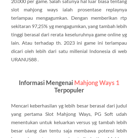
20.000 per game. Salah satunya hal luar biasa tentang
slot mahjong ways ialah prosentase replaynya
terlampau mengagumkan. Dengan memberikan rtp
sekitaran 97,25% yg mengagumkan, yang tambah lebih
tinggi berasal dari rerata keseluruhnya game online yg
lain. Atau terhadap th. 2023 ini game ini terlampau
dicari oleh lebih dari satu millenial Indonesia di web
URANUS88 .
Informasi Mengenai
Mahjong Ways 1
Terpopuler
Mencari keberhasilan yg lebih besar berasal dari judul
yang pertama Slot Mahjong Ways, PG Soft udah
menentukan untuk keluarkan versus yg tambah lebih
besar ulang dan tentu saja membawa potensi lebih