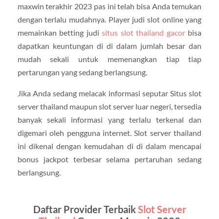
maxwin terakhir 2023 pas ini telah bisa Anda temukan
dengan terlalu mudahnya. Player judi slot online yang
memainkan betting judi
situs slot thailand gacor
bisa
dapatkan keuntungan di di dalam jumlah besar dan
mudah sekali untuk memenangkan tiap tiap
pertarungan yang sedang berlangsung.
Jika Anda sedang melacak informasi seputar Situs slot
server thailand maupun slot server luar negeri, tersedia
banyak sekali informasi yang terlalu terkenal dan
digemari oleh pengguna internet. Slot server thailand
ini dikenal dengan kemudahan di di dalam mencapai
bonus jackpot terbesar selama pertaruhan sedang
berlangsung.
Daftar Provider Terbaik
Slot Server