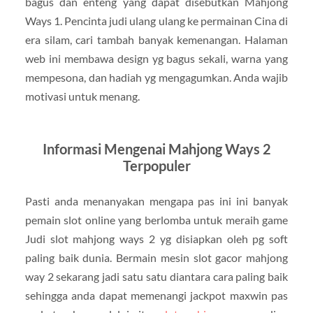
bagus dan enteng yang dapat disebutkan Mahjong
Ways 1. Pencinta judi ulang ulang ke permainan Cina di
era silam, cari tambah banyak kemenangan. Halaman
web ini membawa design yg bagus sekali, warna yang
mempesona, dan hadiah yg mengagumkan. Anda wajib
motivasi untuk menang.
Informasi Mengenai Mahjong Ways 2
Terpopuler
Pasti anda menanyakan mengapa pas ini ini banyak
pemain slot online yang berlomba untuk meraih game
Judi slot mahjong ways 2 yg disiapkan oleh pg soft
paling baik dunia. Bermain mesin slot gacor mahjong
way 2 sekarang jadi satu satu diantara cara paling baik
sehingga anda dapat memenangi jackpot maxwin pas