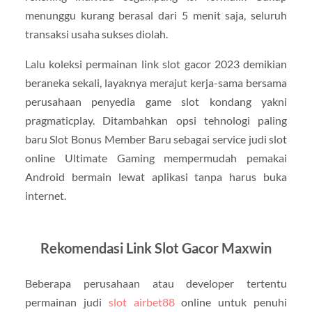
menunggu kurang berasal dari 5 menit saja, seluruh
transaksi usaha sukses diolah.
Lalu koleksi permainan link slot gacor 2023 demikian
beraneka sekali, layaknya merajut kerja-sama bersama
perusahaan penyedia game slot kondang yakni
pragmaticplay. Ditambahkan opsi tehnologi paling
baru Slot Bonus Member Baru sebagai service judi slot
online Ultimate Gaming mempermudah pemakai
Android bermain lewat aplikasi tanpa harus buka
internet.
Rekomendasi Link Slot Gacor Maxwin
Beberapa perusahaan atau developer tertentu
permainan judi
slot airbet88
online untuk penuhi