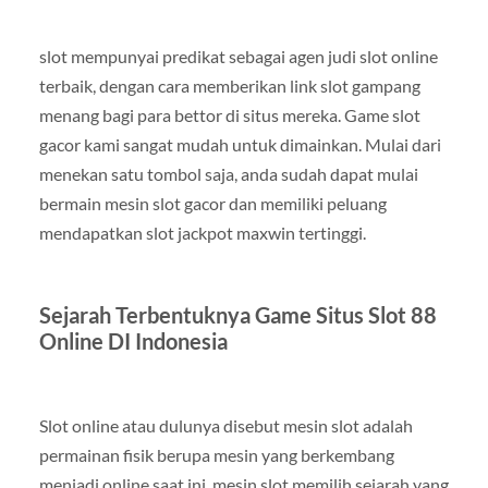
slot mempunyai predikat sebagai agen judi slot online
terbaik, dengan cara memberikan link slot gampang
menang bagi para bettor di situs mereka. Game slot
gacor kami sangat mudah untuk dimainkan. Mulai dari
menekan satu tombol saja, anda sudah dapat mulai
bermain mesin slot gacor dan memiliki peluang
mendapatkan slot jackpot maxwin tertinggi.
Sejarah Terbentuknya Game Situs Slot 88
Online DI Indonesia
Slot online atau dulunya disebut mesin slot adalah
permainan fisik berupa mesin yang berkembang
menjadi online saat ini, mesin slot memilih sejarah yang