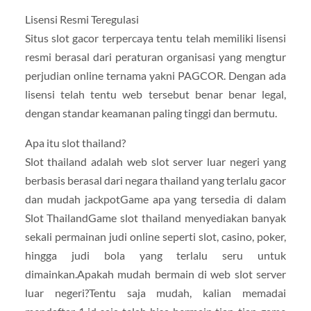
Lisensi Resmi Teregulasi
Situs slot gacor terpercaya tentu telah memiliki lisensi
resmi berasal dari peraturan organisasi yang mengtur
perjudian online ternama yakni PAGCOR. Dengan ada
lisensi telah tentu web tersebut benar benar legal,
dengan standar keamanan paling tinggi dan bermutu.
Apa itu slot thailand?
Slot thailand adalah web slot server luar negeri yang
berbasis berasal dari negara thailand yang terlalu gacor
dan mudah jackpotGame apa yang tersedia di dalam
Slot ThailandGame slot thailand menyediakan banyak
sekali permainan judi online seperti slot, casino, poker,
hingga judi bola yang terlalu seru untuk
dimainkan.Apakah mudah bermain di web slot server
luar negeri?Tentu saja mudah, kalian memadai