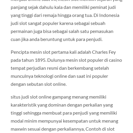
panjang sejak dahulu kala dan memiliki peminat judi
yang tinggi dari remaja hingga orang tua. Di Indonesia
judi slot sangat populer karena sebagai sebuah
permainan juga bisa sebagai salah satu pemasukan
cuan jika anda beruntung untuk para penjudi.
Pencipta mesin slot pertama kali adalah Charles Fey
pada tahun 1895. Dulunya mesin slot populer di casino
tempat perjudian resmi dan berkembang setelah
munculnya teknologi online dan saat ini populer
dengan sebutan slot online.
situs judi slot online gampang menang memiliki
karakteristik yang dominan dengan perkalian yang
tinggi sehingga membuat para penjudi yang memiliki
modal minim mempunyai kesempatan untuk menang
maxwin sesuai dengan perkaliannya, Contoh di slot