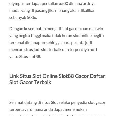
olympus terdapat perkalian x500 dimana artinya
modal yang di pasang jika menang akan dikalikan
sebanyak 500x.
Dengan kesempatan menjadi slot gacor cuan maxwin
yang begitu tinggi maka tidak heran slot online begitu
terkenal dimanapun sehingga para pecinta judi
mencari situs judi slot terbaik dan terpercaya no 1
yaitu Situs slot88.
Link Situs Slot Online Slot88 Gacor Daftar
Slot Gacor Terbaik
Selamat datang di situs Slot selaku penyedia slot gacor
terpercaya, dimana anda dapat menemukan