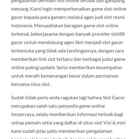
pengalaman bermain slot online terbaik dan gampang
menang. Kami ingin memperkenalkan game slot online
gacor kepada para gamers melalui agen judi slot resmi
Indonesia. Menyediakan beragam game slot online
terkenal, bekerjasama dengan banyak provider slot88
gacor untuk mendukung agen Slot menjadi slot gacor
terkemuka yang tidak ada tandingannya, dengan cara
memberikan link slot terbaru dan berbagai judul game
online paling update. Serta memberikan kesempatan
untuk meraih kemenangan besar dalam permainan
bersama situs slot.
Sudah tidak perlu anda ragukan lagi bahwa Slot Gacor
merupakan salah satu penyedia game online
terpercaya, selalu memberikan informasi terbaik bagi
setiap pemain setia yang daftar di situs slot Visi & misi
kami sudah jelas yaitu memberikan pengalaman