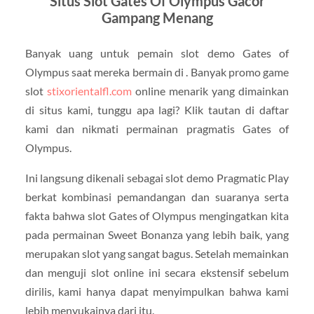
Situs Slot Gates Of Olympus Gacor
Gampang Menang
Banyak uang untuk pemain slot demo Gates of
Olympus saat mereka bermain di . Banyak promo game
slot
stixorientalfl.com
online menarik yang dimainkan
di situs kami, tunggu apa lagi? Klik tautan di daftar
kami dan nikmati permainan pragmatis Gates of
Olympus.
Ini langsung dikenali sebagai slot demo Pragmatic Play
berkat kombinasi pemandangan dan suaranya serta
fakta bahwa slot Gates of Olympus mengingatkan kita
pada permainan Sweet Bonanza yang lebih baik, yang
merupakan slot yang sangat bagus. Setelah memainkan
dan menguji slot online ini secara ekstensif sebelum
dirilis, kami hanya dapat menyimpulkan bahwa kami
lebih menyukainya dari itu.