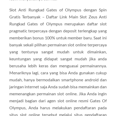
Slot Anti Rungkad Gates of Olympus dengan Spin
Gratis Terbanyak – Daftar Link Main Slot Zeus Anti
Rungkad Gates of Olympus merupakan daftar slot
pragmatic terpercaya dengan deposit terlengkap yang
memberikan bonus 100% untuk member baru. Saat ini
banyak sekali pilihan permainan slot online terpercaya
yang tentunya sangat mudah untuk dimainkan,
keuntungan yang didapat sangat mudah jika anda
berusaha lebih keras dan menguasai permainannya.
Menariknya lagi, cara yang bisa Anda gunakan cukup
mudah, hanya bermodalkan smartphone android dan
jaringan internet saja Anda sudah bisa memainkan dan
memenangkan permainan slot online. Jika Anda ingin
menjadi bagian dari agen slot online resmi Gates Of
Olympus, Anda harus melakukan pendaftaran pada
situs slot online tersebut melalui situs pendaftaran