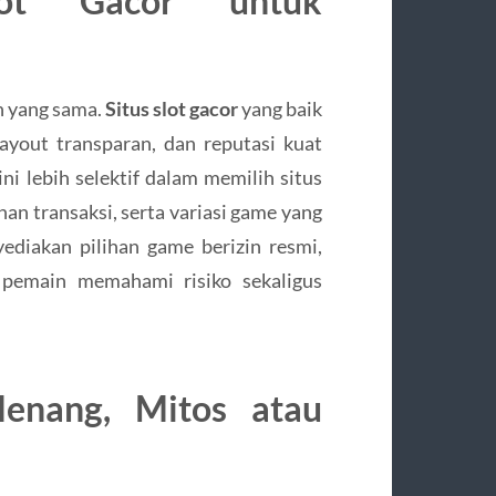
lot Gacor untuk
n yang sama.
Situs slot gacor
yang baik
payout transparan, dan reputasi kuat
ini lebih selektif dalam memilih situs
n transaksi, serta variasi game yang
yediakan pilihan game berizin resmi,
 pemain memahami risiko sekaligus
enang, Mitos atau