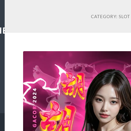
CATEGORY:
SLOT
IES