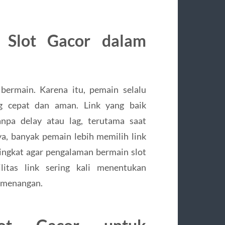
 Slot Gacor dalam
bermain. Karena itu, pemain selalu
 cepat dan aman. Link yang baik
npa delay atau lag, terutama saat
ya, banyak pemain lebih memilih link
ingkat agar pengalaman bermain slot
litas link sering kali menentukan
emenangan.