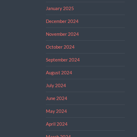
January 2025
December 2024
November 2024
October 2024
September 2024
August 2024
July 2024
June 2024
May 2024
April 2024
March 2024