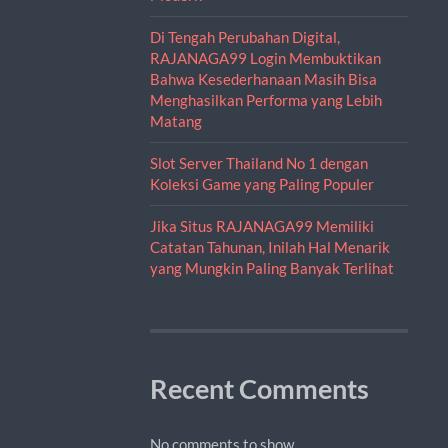
Di Tengah Perubahan Digital,
RAJANAGA99 Login Membuktikan
Bahwa Kesederhanaan Masih Bisa
Menghasilkan Performa yang Lebih
Matang
Slot Server Thailand No 1 dengan
Koleksi Game yang Paling Populer
Jika Situs RAJANAGA99 Memiliki
Catatan Tahunan, Inilah Hal Menarik
yang Mungkin Paling Banyak Terlihat
Recent Comments
No comments to show.