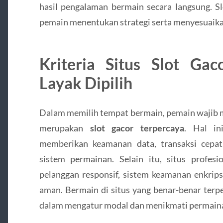
hasil pengalaman bermain secara langsung. S
pemain menentukan strategi serta menyesuaik
Kriteria Situs Slot Ga
Layak Dipilih
Dalam memilih tempat bermain, pemain wajib 
merupakan
slot gacor terpercaya
. Hal in
memberikan keamanan data, transaksi cepat
sistem permainan. Selain itu, situs profes
pelanggan responsif, sistem keamanan enkrips
aman. Bermain di situs yang benar-benar ter
dalam mengatur modal dan menikmati permaina