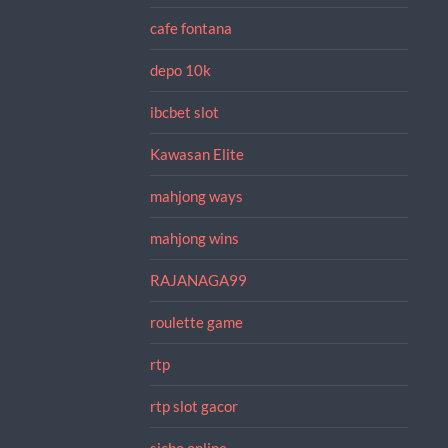
cafe fontana
depo 10k
ibcbet slot
Kawasan Elite
mahjong ways
mahjong wins
RAJANAGA99
roulette game
rtp
rtp slot gacor
sicbo online