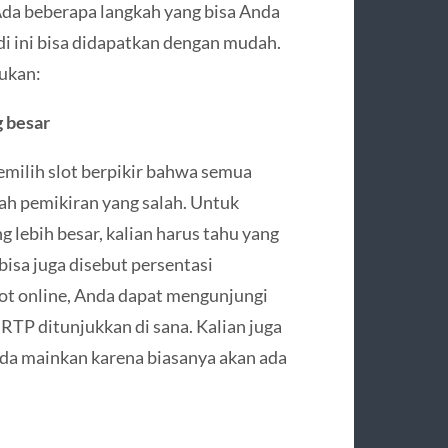
Ada beberapa langkah yang bisa Anda
i ini bisa didapatkan dengan mudah.
kukan:
g besar
milih slot berpikir bahwa semua
uah pemikiran yang salah. Untuk
 lebih besar, kalian harus tahu yang
bisa juga disebut persentasi
ot online, Anda dapat mengunjungi
RTP ditunjukkan di sana. Kalian juga
Anda mainkan karena biasanya akan ada