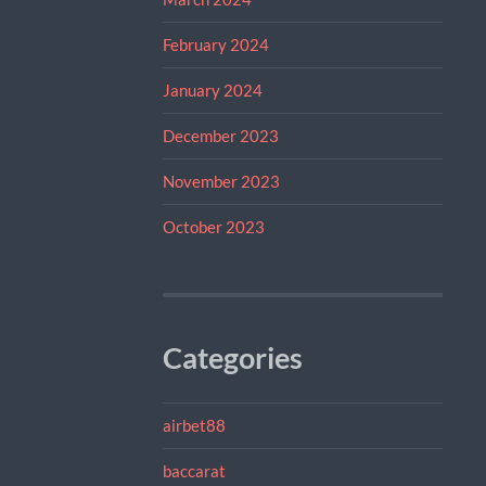
February 2024
January 2024
December 2023
November 2023
October 2023
Categories
airbet88
baccarat