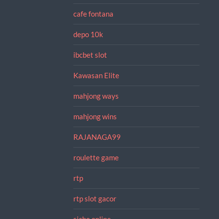
cafe fontana
depo 10k
ibcbet slot
Kawasan Elite
mahjong ways
mahjong wins
RAJANAGA99
roulette game
rtp
rtp slot gacor
sicbo online