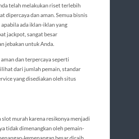
nda telah melakukan riset terlebih
at dipercaya dan aman. Semua bisnis
apabila ada iklan-iklan yang
t jackpot, sangat besar
an jebakan untuk Anda.
 aman dan terpercaya seperti
lihat dari jumlah pemain, standar
ervice yang disediakan oleh situs
slot murah karena resikonya menjadi
anya tidak dimenangkan oleh pemain-
menangan-kemenangan besar diraih