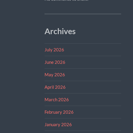
Archives
July 2026
June 2026
May 2026
April 2026
March 2026
February 2026
January 2026