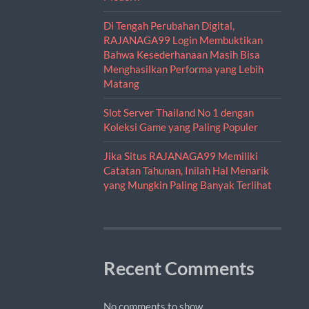
Di Tengah Perubahan Digital,
RAJANAGA99 Login Membuktikan
Bahwa Kesederhanaan Masih Bisa
Menghasilkan Performa yang Lebih
Matang
Slot Server Thailand No 1 dengan
Koleksi Game yang Paling Populer
Jika Situs RAJANAGA99 Memiliki
Catatan Tahunan, Inilah Hal Menarik
yang Mungkin Paling Banyak Terlihat
Recent Comments
No comments to show.