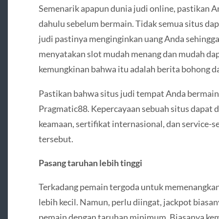
Semenarik apapun dunia judi online, pastikan A
dahulu sebelum bermain. Tidak semua situs dap
judi pastinya menginginkan uang Anda sehingga 
menyatakan slot mudah menang dan mudah dapa
kemungkinan bahwa itu adalah berita bohong d
Pastikan bahwa situs judi tempat Anda bermain
Pragmatic88. Kepercayaan sebuah situs dapat di
keamaan, sertifikat internasional, dan service-s
tersebut.
Pasang taruhan lebih tinggi
Terkadang pemain tergoda untuk memenangkan 
lebih kecil. Namun, perlu diingat, jackpot bias
pemain dengan taruhan minimum. Biasanya ke