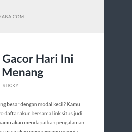
HABA.COM
 Gacor Hari Ini
g Menang
/
STICKY
ung besar dengan modal kecil? Kamu
o daftar akun bersama link situs judi
ya, kamu akan mendapatkan pengalaman
ovider yang akan membawamu menuju