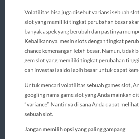
Volatilitas bisa juga disebut variansi sebuah s
slot yang memiliki tingkat perubahan besar aka
banyak aspek yang berubah dan pastinya memp
Kebalikannya, mesin slots dengan tingkat peru
chance kemenangan lebih besar. Namun, tidak be
gem slot yang memiliki tingkat perubahan tingg
dan investasi saldo lebih besar untuk dapat ke
Untuk mencari volatilitas sebuah games slot,
googling nama game slot yang Anda mainkan dit
“variance”. Nantinya di sana Anda dapat meliha
sebuah slot.
Jangan memilih opsi yang paling gampang