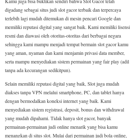
Kamu juga bisa buktikan sendiri bahwa Slot Gacor telah
digadang sebagai situs judi slot gacor terbaik dan terpercaya
terlebih lagi mudah ditemukan di mesin pencari Google dan
memiliki reputasi digital yang sangat baik. Kami memiliki lisensi
resmi dan diawasi oleh otoritas-otoritas dari berbagai negara
sehingga kami mampu menjadi tempat bermain slot gacor kamu
yang aman, nyaman dan kami menjamin privasi data member,
serta mampu menyediakan sistem permainan yang fair play (adil
tanpa ada kecurangan sedikitpun).
Selain memiliki reputasi digital yang baik, Slot juga mudah
diakses tanpa VPN melalui smartphone, PC, dan tablet hanya
dengan bermodalkan koneksi internet yang baik. Kami
menyediakan sistem registrasi, deposit, bonus dan withdrawal
yang mudah dipahami. Tidak hanya slot gacor, banyak
permainan-permainan judi online menarik yang bisa kamu
menangkan di situs slot. Mulai dari permainan judi bola online,