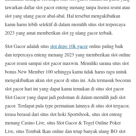
tawarkan daftar slot gacor enteng menang tanpa lisensi resmi atau
slot yang ulang gacor abal-abal. Hal tersebut mengakibatkan
kamu harus lebih selektif di dalam memilih situs slot terpercaya
2023 yang amat memberikan slot yg ulang gacor terbaik.
Slot Gacor adalah situs
slot depo 10k gacor
online paling baik
dan terpercaya enteng menang 2023 yang memberikan slot online
gacor resmi sampai slot gacor maxwin. Memiliki sarana situs slot
bonus New Member 100 sehingga kamu tidak harus ragu untuk
mengakibatkan akun slot gacor di situs ini. Ada termasuk bocoran
slot gacor hari ini yang dapat kamu temukan di situs slot gacor
Slot Gacor yang dapat jadi pedoman di dalam memilih judi slot
gacor. Terdapat pula type permainan lainnya di situs slot tergacor,
terasa berasal dari situs slot hoki Sportsbook, situs slot enteng
menang Casino Live, situs Slot Gacor & Togel Online Poker
Live, situs Tembak Ikan online dan tetap banyak ulang BO slot