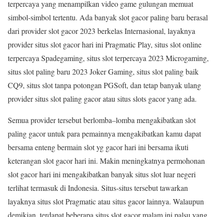
terpercaya yang menampilkan video game gulungan memuat
simbol-simbol tertentu. Ada banyak slot gacor paling baru berasal
dari provider slot gacor 2023 berkelas Internasional, layaknya
provider situs slot gacor hari ini Pragmatic Play, situs slot online
terpercaya Spadegaming, situs slot terpercaya 2023 Microgaming,
situs slot paling baru 2023 Joker Gaming, situs slot paling baik
CQ9, situs slot tanpa potongan PGSoft, dan tetap banyak ulang
provider situs slot paling gacor atau situs slots gacor yang ada.
Semua provider tersebut berlomba–lomba mengakibatkan slot
paling gacor untuk para pemainnya mengakibatkan kamu dapat
bersama enteng bermain slot yg gacor hari ini bersama ikuti
keterangan slot gacor hari ini. Makin meningkatnya permohonan
slot gacor hari ini mengakibatkan banyak situs slot luar negeri
terlihat termasuk di Indonesia. Situs-situs tersebut tawarkan
layaknya situs slot Pragmatic atau situs gacor lainnya. Walaupun
demikian, terdapat beberapa situs slot gacor malam ini palsu yang