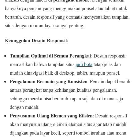
banyaknya pemain yang menggunakan ponsel atau tablet untuk
bertaruh, desain responsif yang otomatis menyesuaikan tampilan
situs dengan ukuran layar sangat penting.
Keunggulan Desain Responsif:
Tampilan Optimal di Semua Perangkat
: Desain responsif
memastikan bahwa tampilan situs
judi bola
tetap jelas dan
mudah dinavigasi baik di desktop, tablet, maupun ponsel.
Pengalaman Bermain yang Konsisten
: Pemain dapat beralih
antara perangkat tanpa kehilangan kualitas pengalaman,
sehingga mereka bisa bertaruh kapan saja dan di mana saja
dengan mudah.
Penyusunan Ulang Elemen yang Efisien
: Desain responsif
akan menyusun ulang elemen-elemen situs agar tetap mudah
dijangkau pada layar kecil, seperti tombol taruhan atau menu