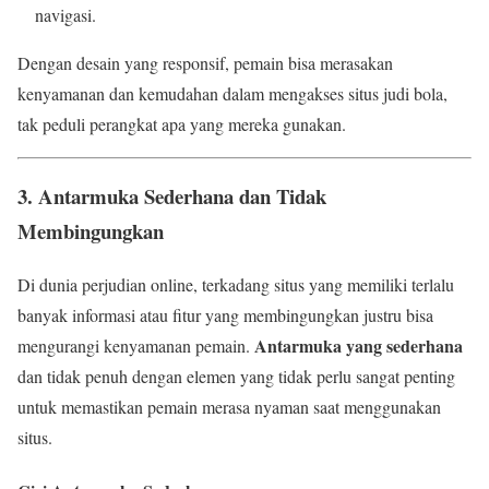
navigasi.
Dengan desain yang responsif, pemain bisa merasakan
kenyamanan dan kemudahan dalam mengakses situs judi bola,
tak peduli perangkat apa yang mereka gunakan.
3. Antarmuka Sederhana dan Tidak
Membingungkan
Di dunia perjudian online, terkadang situs yang memiliki terlalu
banyak informasi atau fitur yang membingungkan justru bisa
Antarmuka yang sederhana
mengurangi kenyamanan pemain.
dan tidak penuh dengan elemen yang tidak perlu sangat penting
untuk memastikan pemain merasa nyaman saat menggunakan
situs.