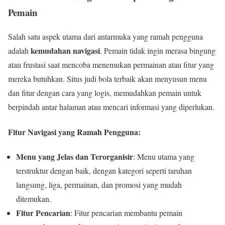
Pemain
Salah satu aspek utama dari antarmuka yang ramah pengguna
kemudahan navigasi
adalah
. Pemain tidak ingin merasa bingung
atau frustasi saat mencoba menemukan permainan atau fitur yang
mereka butuhkan. Situs judi bola terbaik akan menyusun menu
dan fitur dengan cara yang logis, memudahkan pemain untuk
berpindah antar halaman atau mencari informasi yang diperlukan.
Fitur Navigasi yang Ramah Pengguna:
Menu yang Jelas dan Terorganisir
: Menu utama yang
terstruktur dengan baik, dengan kategori seperti taruhan
langsung, liga, permainan, dan promosi yang mudah
ditemukan.
Fitur Pencarian
: Fitur pencarian membantu pemain