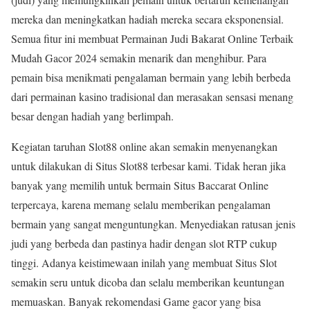
mereka dan meningkatkan hadiah mereka secara eksponensial.
Semua fitur ini membuat Permainan Judi Bakarat Online Terbaik
Mudah Gacor 2024 semakin menarik dan menghibur. Para
pemain bisa menikmati pengalaman bermain yang lebih berbeda
dari permainan kasino tradisional dan merasakan sensasi menang
besar dengan hadiah yang berlimpah.
Kegiatan taruhan Slot88 online akan semakin menyenangkan
untuk dilakukan di Situs Slot88 terbesar kami. Tidak heran jika
banyak yang memilih untuk bermain Situs Baccarat Online
terpercaya, karena memang selalu memberikan pengalaman
bermain yang sangat menguntungkan. Menyediakan ratusan jenis
judi yang berbeda dan pastinya hadir dengan slot RTP cukup
tinggi. Adanya keistimewaan inilah yang membuat Situs Slot
semakin seru untuk dicoba dan selalu memberikan keuntungan
memuaskan. Banyak rekomendasi Game gacor yang bisa