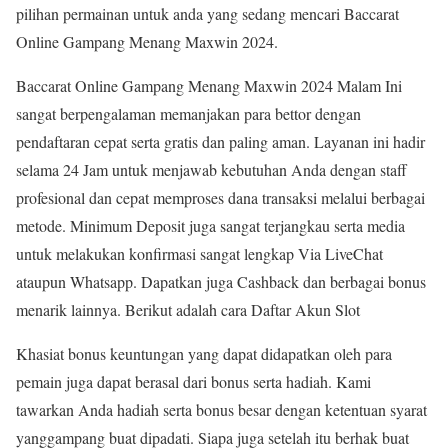
pilihan permainan untuk anda yang sedang mencari Baccarat
Online Gampang Menang Maxwin 2024.
Baccarat Online Gampang Menang Maxwin 2024 Malam Ini
sangat berpengalaman memanjakan para bettor dengan
pendaftaran cepat serta gratis dan paling aman. Layanan ini hadir
selama 24 Jam untuk menjawab kebutuhan Anda dengan staff
profesional dan cepat memproses dana transaksi melalui berbagai
metode. Minimum Deposit juga sangat terjangkau serta media
untuk melakukan konfirmasi sangat lengkap Via LiveChat
ataupun Whatsapp. Dapatkan juga Cashback dan berbagai bonus
menarik lainnya. Berikut adalah cara Daftar Akun Slot
Khasiat bonus keuntungan yang dapat didapatkan oleh para
pemain juga dapat berasal dari bonus serta hadiah. Kami
tawarkan Anda hadiah serta bonus besar dengan ketentuan syarat
yanggampang buat dipadati. Siapa juga setelah itu berhak buat