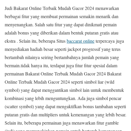
Judi Bakarat Online Terbaik Mudah Gacor 2024 menawarkan
berbagai fitur yang membuat permainan semakin menarik dan
menyenangkan. Salah satu fitur yang dapat dinikmati pemain
adalah bonus yang diberikan dalam bentuk putaran gratis atau
ekstra . Selain itu, beberapa Situs
baccarat online
terpercaya juga
menyediakan hadiah besar seperti jackpot progressif yang terus
bertambah nilainya seiring bertambahnya jumlah pemain yang
bermain.tidak hanya itu, terdapat juga fitur fitur spesial dalam
permainan Bakarat Online Terbaik Mudah Gacor 2024 Bakarat
Online Terbaik Mudah Gacor 2024 seperti simbol liar (wild
symbol) yang dapat menggantikan simbol lain untuk membentuk
kombinasi yang lebih menguntungkan. Ada juga simbol pencar
(scatter symbol) yang dapat mengaktifkan bonus tambahan seperti
putaran gratis dan multipliers untuk kemenangan yang lebih besar.
Selain itu, beberapa permainan juga menawarkan fitur gamble
(judi) yang memungkinkan pemain untuk bertaruh kemenangan