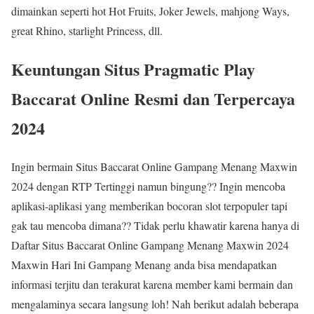
dimainkan seperti hot Hot Fruits, Joker Jewels, mahjong Ways,
great Rhino, starlight Princess, dll.
Keuntungan Situs Pragmatic Play
Baccarat Online Resmi dan Terpercaya
2024
Ingin bermain Situs Baccarat Online Gampang Menang Maxwin
2024 dengan RTP Tertinggi namun bingung?? Ingin mencoba
aplikasi-aplikasi yang memberikan bocoran slot terpopuler tapi
gak tau mencoba dimana?? Tidak perlu khawatir karena hanya di
Daftar Situs Baccarat Online Gampang Menang Maxwin 2024
Maxwin Hari Ini Gampang Menang anda bisa mendapatkan
informasi terjitu dan terakurat karena member kami bermain dan
mengalaminya secara langsung loh! Nah berikut adalah beberapa