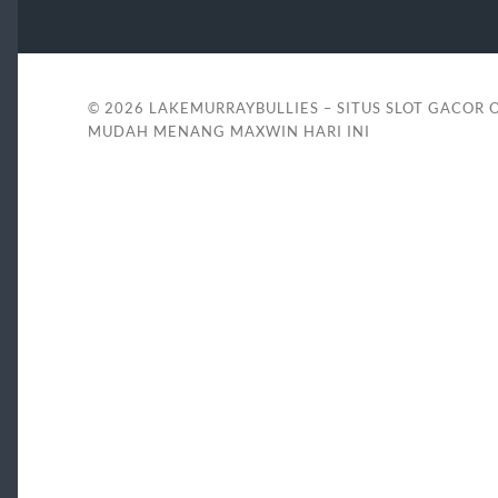
© 2026
LAKEMURRAYBULLIES – SITUS SLOT GACOR 
MUDAH MENANG MAXWIN HARI INI