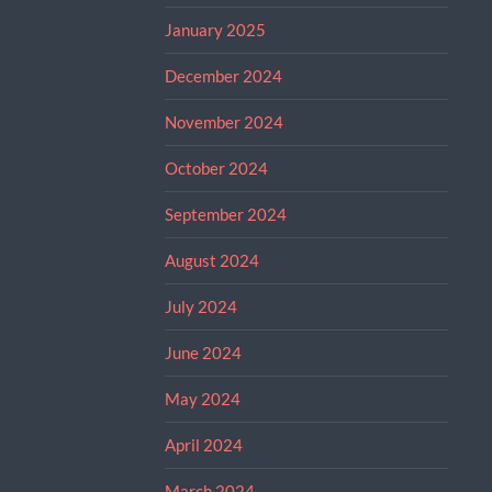
January 2025
December 2024
November 2024
October 2024
September 2024
August 2024
July 2024
June 2024
May 2024
April 2024
March 2024