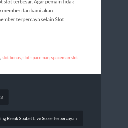
slot terbesar. Agar pemain tidak
w member dan kami akan
ember terpercaya selain Slot
,
slot bonus
,
slot spaceman
,
spaceman slot
23
ring Break Sbobet Live Score Terpercaya »