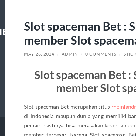
Slot spaceman Bet : 
IES
member Slot spacem
MAY 26, 2024
/
ADMIN
/
0 COMMENTS
/
STIC
Slot spaceman Bet :
member Slot sp
Slot spaceman Bet merupakan situs
rheinland
di Indonesia maupun dunia yang memiliki ba
pemain pastinya bisa merasakan keseruan den
member terbesar. Karena Slot spaceman Be