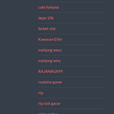
cafe fontana
depo 10k
ibcbet slot
Kawasan Elite
mahjong ways
mahjong wins
RAJANAGA99
roulette game
rtp
rtp slot gacor
sicbo online