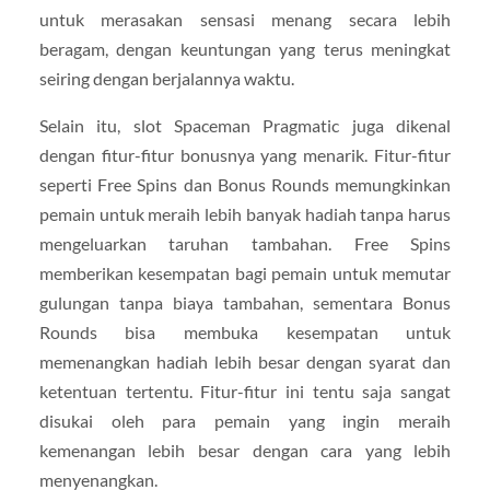
untuk merasakan sensasi menang secara lebih
beragam, dengan keuntungan yang terus meningkat
seiring dengan berjalannya waktu.
Selain itu, slot Spaceman Pragmatic juga dikenal
dengan fitur-fitur bonusnya yang menarik. Fitur-fitur
seperti Free Spins dan Bonus Rounds memungkinkan
pemain untuk meraih lebih banyak hadiah tanpa harus
mengeluarkan taruhan tambahan. Free Spins
memberikan kesempatan bagi pemain untuk memutar
gulungan tanpa biaya tambahan, sementara Bonus
Rounds bisa membuka kesempatan untuk
memenangkan hadiah lebih besar dengan syarat dan
ketentuan tertentu. Fitur-fitur ini tentu saja sangat
disukai oleh para pemain yang ingin meraih
kemenangan lebih besar dengan cara yang lebih
menyenangkan.