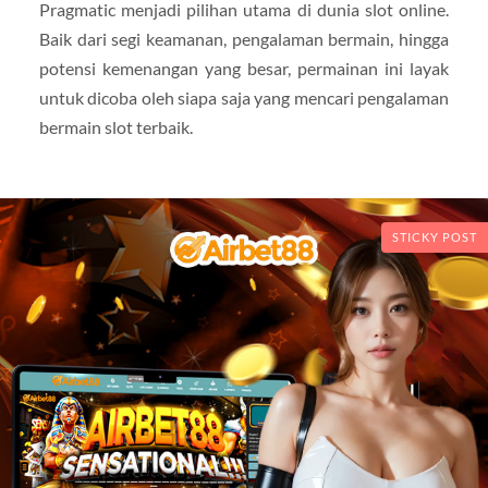
Pragmatic menjadi pilihan utama di dunia slot online.
Baik dari segi keamanan, pengalaman bermain, hingga
potensi kemenangan yang besar, permainan ini layak
untuk dicoba oleh siapa saja yang mencari pengalaman
bermain slot terbaik.
STICKY POST