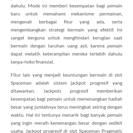
dahulu. Mode ini memberi kesempatan bagi pemain
baru untuk memahami mekanisme permainan,
mengenali berbagai fitur yang ada, serta
mengembangkan strategi bermain yang efektif. Ini
sangat berguna untuk menghindari kerugian saat
bermain dengan taruhan uang asli, karena pemain
dapat melatih keterampilan mereka terlebih dahulu
tanpa risiko finansial.
Fitur lain yang menjadi keuntungan bermain di slot
Spaceman adalah sistem jackpot progresif yang
ditawarkan. Jackpots progresif memberikan
kesempatan bagi pemain untuk memenangkan hadiah
besar yang jumlahnya terus meningkat seiring dengan
waktu. Hal ini tentunya menarik bagi banyak pemain
yang ingin meraih kemenangan besar dengan sedikit
usaha. Jackpot progresif di slot Spaceman Pragmatic