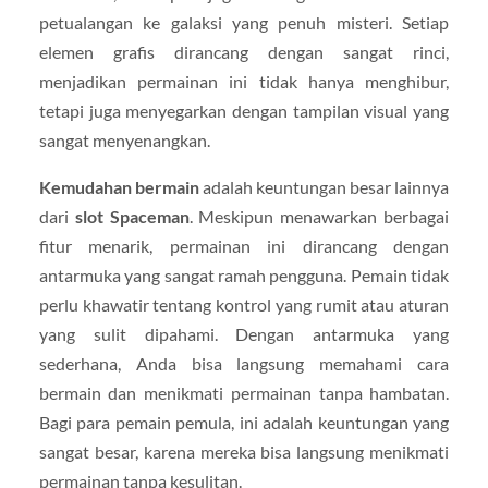
petualangan ke galaksi yang penuh misteri. Setiap
elemen grafis dirancang dengan sangat rinci,
menjadikan permainan ini tidak hanya menghibur,
tetapi juga menyegarkan dengan tampilan visual yang
sangat menyenangkan.
Kemudahan bermain
adalah keuntungan besar lainnya
dari
slot Spaceman
. Meskipun menawarkan berbagai
fitur menarik, permainan ini dirancang dengan
antarmuka yang sangat ramah pengguna. Pemain tidak
perlu khawatir tentang kontrol yang rumit atau aturan
yang sulit dipahami. Dengan antarmuka yang
sederhana, Anda bisa langsung memahami cara
bermain dan menikmati permainan tanpa hambatan.
Bagi para pemain pemula, ini adalah keuntungan yang
sangat besar, karena mereka bisa langsung menikmati
permainan tanpa kesulitan.