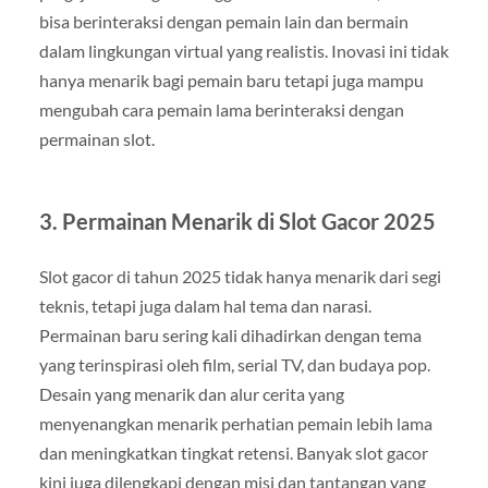
bisa berinteraksi dengan pemain lain dan bermain
dalam lingkungan virtual yang realistis. Inovasi ini tidak
hanya menarik bagi pemain baru tetapi juga mampu
mengubah cara pemain lama berinteraksi dengan
permainan slot.
3. Permainan Menarik di Slot Gacor 2025
Slot gacor di tahun 2025 tidak hanya menarik dari segi
teknis, tetapi juga dalam hal tema dan narasi.
Permainan baru sering kali dihadirkan dengan tema
yang terinspirasi oleh film, serial TV, dan budaya pop.
Desain yang menarik dan alur cerita yang
menyenangkan menarik perhatian pemain lebih lama
dan meningkatkan tingkat retensi. Banyak slot gacor
kini juga dilengkapi dengan misi dan tantangan yang