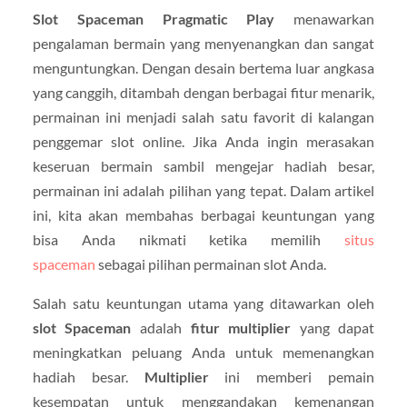
Slot Spaceman Pragmatic Play
menawarkan
pengalaman bermain yang menyenangkan dan sangat
menguntungkan. Dengan desain bertema luar angkasa
yang canggih, ditambah dengan berbagai fitur menarik,
permainan ini menjadi salah satu favorit di kalangan
penggemar slot online. Jika Anda ingin merasakan
keseruan bermain sambil mengejar hadiah besar,
permainan ini adalah pilihan yang tepat. Dalam artikel
ini, kita akan membahas berbagai keuntungan yang
bisa Anda nikmati ketika memilih
situs
spaceman
sebagai pilihan permainan slot Anda.
Salah satu keuntungan utama yang ditawarkan oleh
slot Spaceman
adalah
fitur multiplier
yang dapat
meningkatkan peluang Anda untuk memenangkan
hadiah besar.
Multiplier
ini memberi pemain
kesempatan untuk menggandakan kemenangan