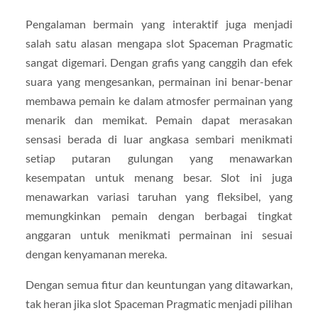
Pengalaman bermain yang interaktif juga menjadi
salah satu alasan mengapa slot Spaceman Pragmatic
sangat digemari. Dengan grafis yang canggih dan efek
suara yang mengesankan, permainan ini benar-benar
membawa pemain ke dalam atmosfer permainan yang
menarik dan memikat. Pemain dapat merasakan
sensasi berada di luar angkasa sembari menikmati
setiap putaran gulungan yang menawarkan
kesempatan untuk menang besar. Slot ini juga
menawarkan variasi taruhan yang fleksibel, yang
memungkinkan pemain dengan berbagai tingkat
anggaran untuk menikmati permainan ini sesuai
dengan kenyamanan mereka.
Dengan semua fitur dan keuntungan yang ditawarkan,
tak heran jika slot Spaceman Pragmatic menjadi pilihan