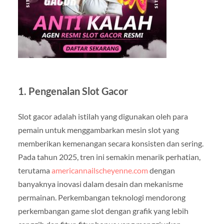
1. Pengenalan Slot Gacor
Slot gacor adalah istilah yang digunakan oleh para
pemain untuk menggambarkan mesin slot yang
memberikan kemenangan secara konsisten dan sering.
Pada tahun 2025, tren ini semakin menarik perhatian,
terutama
americannailscheyenne.com
dengan
banyaknya inovasi dalam desain dan mekanisme
permainan. Perkembangan teknologi mendorong
perkembangan game slot dengan grafik yang lebih