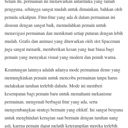
Selain itu, permainan ini menawarkan antarmuka yang ramah
pengguna, sehingga sangat mudah untuk dimainkan, bahkan oleh
pemula sekalipun. Fitur-fitur yang ada di dalam permainan ini
disusun dengan sangat baik, memudahkan pemain untuk
menavigasi permainan dan menikmati setiap putaran dengan lebih
mudah. Grafis dan animasi yang ditawarkan oleh slot Spaceman
juga sangat menarik, memberikan kesan yang luar biasa bagi
pemain yang menyukai visual yang modern dan penuh warna.
Keuntungan lainnya adalah adanya mode permainan demo yang
memungkinkan pemain untuk mencoba permainan tanpa harus
melakukan taruhan terlebih dahulu. Mode ini memberi
kesempatan bagi pemain baru untuk memahami mekanisme
permainan, mengenali berbagai fitur yang ada, serta
mengembangkan strategi bermain yang efektif. Ini sangat berguna
untuk menghindari kerugian saat bermain dengan taruhan uang
asli, karena pemain dapat melatih keterampilan mereka terlebih