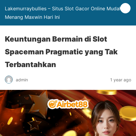
Lakemurraybullies – Situs Slot Gacor Online Mudah
Menang Maxwin Hari Ini
Keuntungan Bermain di Slot
Spaceman Pragmatic yang Tak
Terbantahkan
admin
1 year ago