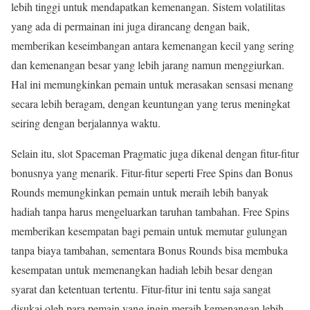
lebih tinggi untuk mendapatkan kemenangan. Sistem volatilitas
yang ada di permainan ini juga dirancang dengan baik,
memberikan keseimbangan antara kemenangan kecil yang sering
dan kemenangan besar yang lebih jarang namun menggiurkan.
Hal ini memungkinkan pemain untuk merasakan sensasi menang
secara lebih beragam, dengan keuntungan yang terus meningkat
seiring dengan berjalannya waktu.
Selain itu, slot Spaceman Pragmatic juga dikenal dengan fitur-fitur
bonusnya yang menarik. Fitur-fitur seperti Free Spins dan Bonus
Rounds memungkinkan pemain untuk meraih lebih banyak
hadiah tanpa harus mengeluarkan taruhan tambahan. Free Spins
memberikan kesempatan bagi pemain untuk memutar gulungan
tanpa biaya tambahan, sementara Bonus Rounds bisa membuka
kesempatan untuk memenangkan hadiah lebih besar dengan
syarat dan ketentuan tertentu. Fitur-fitur ini tentu saja sangat
disukai oleh para pemain yang ingin meraih kemenangan lebih