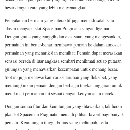
besar dengan cara yang lebih menyenangkan.
Pengalaman bermain yang interaktif juga menjadi salah satu
alasan mengapa slot Spaceman Pragmatic sangat digemari.
Dengan grafis yang canggih dan efek suara yang mengesankan,
permainan ini benar-benar membawa pemain ke dalam atmosfer
permainan yang menarik dan memikat. Pemain dapat merasakan
sensasi berada di luar angkasa sembari menikmati setiap putaran
gulungan yang menawarkan kesempatan untuk menang besar.
Slot ini juga menawarkan variasi taruhan yang fleksibel, yang
memungkinkan pemain dengan berbagai tingkat anggaran untuk
menikmati permainan ini sesuai dengan kenyamanan mereka.
Dengan semua fitur dan keuntungan yang ditawarkan, tak heran
jika slot Spaceman Pragmatic menjadi pilihan favorit bagi banyak
pemain. Keuntungan tinggi, bonus yang melimpah, serta