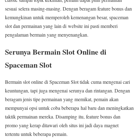
sesuai selera masing-masing. Dengan beragam feature bonus dan
kemungkinan untuk memperoleh kemenangan besar, spaceman
slot dan permainan yang lain di website ini pasti memberi
pengalaman bermain yang menyenangkan.
Serunya Bermain Slot Online di
Spaceman Slot
Bermain slot online di Spaceman Slot tidak cuma mengenai cari
keuntungan, tapi juga mengenai serunya dan rintangan. Dengan
beragam jenis tipe permainan yang memikat, pemain akan
mempunyai opsi untuk coba beberapa hal baru dan meningkatkan
taktik permainan mereka. Disamping itu, feature bonus dan
promo yang kerap ditawari oleh situs ini jadi daya magnet
tertentu untuk beberapa pemain.