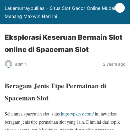
Lakemurraybullies – Situs Slot Gacor Online Mudah
Menang Maxwin Hari Ini
Eksplorasi Keseruan Bermain Slot
online di Spaceman Slot
admin
2 years ago
Beragam Jenis Tipe Permainan di
Spaceman Slot
Selainnya spaceman slot, situs
https://pkesy.com/
ini tawarkan
beragam jenis tipe permainan slot yang lain. Dimulai dari topik
classic sampai topik kekinian, pemain dapat pilih permainan