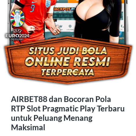
AIRBET88 dan Bocoran Pola
RTP Slot Pragmatic Play Terbaru
untuk Peluang Menang
Maksimal