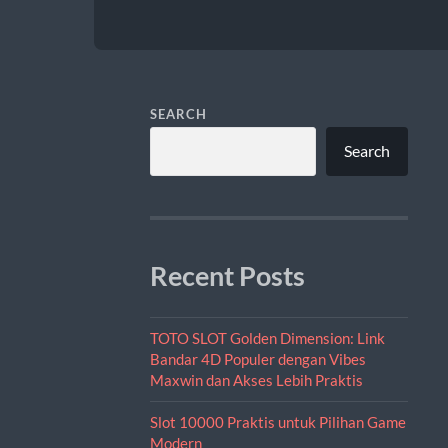
SEARCH
Search
Recent Posts
TOTO SLOT Golden Dimension: Link
Bandar 4D Populer dengan Vibes
Maxwin dan Akses Lebih Praktis
Slot 10000 Praktis untuk Pilihan Game
Modern