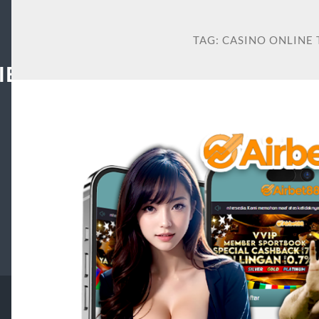
TAG:
CASINO ONLINE
IES