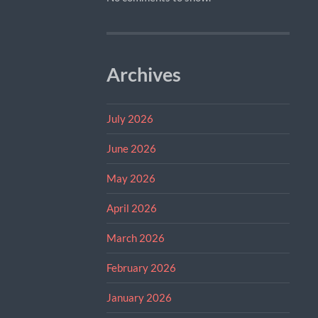
Archives
July 2026
June 2026
May 2026
April 2026
March 2026
February 2026
January 2026