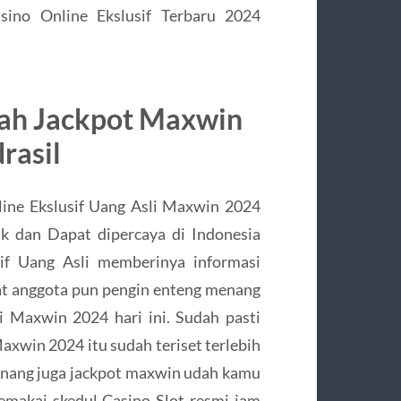
asino Online Ekslusif Terbaru 2024
dah Jackpot Maxwin
rasil
line Ekslusif Uang Asli Maxwin 2024
ik dan Dapat dipercaya di Indonesia
sif Uang Asli memberinya informasi
at anggota pun pengin enteng menang
i Maxwin 2024 hari ini. Sudah pasti
axwin 2024 itu sudah teriset terlebih
nang juga jackpot maxwin udah kamu
emakai skedul Casino Slot resmi jam