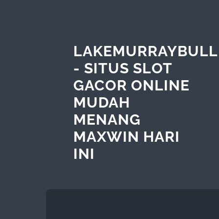
LAKEMURRAYBULL
- SITUS SLOT
GACOR ONLINE
MUDAH
MENANG
MAXWIN HARI
INI