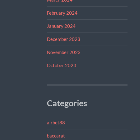
February 2024
January 2024
December 2023
November 2023
October 2023
Categories
airbet88
baccarat