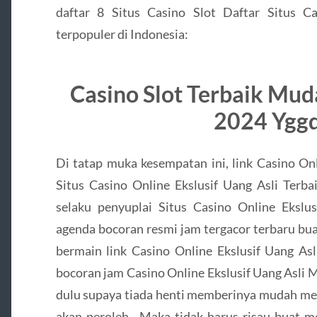
daftar 8 Situs Casino Slot Daftar Situs C
terpopuler di Indonesia:
Casino Slot Terbaik Mu
2024 Yggd
Di tatap muka kesempatan ini, link Casino On
Situs Casino Online Ekslusif Uang Asli Terba
selaku penyuplai Situs Casino Online Ekslu
agenda bocoran resmi jam tergacor terbaru bu
bermain link Casino Online Ekslusif Uang Asl
bocoran jam Casino Online Ekslusif Uang Asli M
dulu supaya tiada henti memberinya mudah me
akan peroleh . Maka tidak harus risau buat m