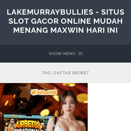
LAKEMURRAYBULLIES - SITUS
SLOT GACOR ONLINE MUDAH
MENANG MAXWIN HARI INI
SHOW MENU
TAG:
DAFTAR SBOBET