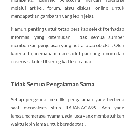
melalui artikel, forum, atau diskusi online untuk
mendapatkan gambaran yang lebih jelas.
Namun, penting untuk tetap bersikap selektif terhadap
informasi yang ditemukan. Tidak semua sumber
memberikan penjelasan yang netral atau objektif. Oleh
karena itu, memahami dari sudut pandang umum dan
observasi kolektif sering kali lebih aman.
Tidak Semua Pengalaman Sama
Setiap pengguna memiliki pengalaman yang berbeda
saat mengakses situs RAJANAGA99. Ada yang
langsung merasa nyaman, ada juga yang membutuhkan
waktu lebih lama untuk beradaptasi.