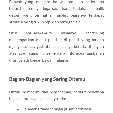
Banyak yang mengira bahwa tampilan sederhana
berarti sistemnya juga sederhana. Padahal, di balik
desain yang terlihat minimalis, biasanya terdapat
struktur yang cukup rapi dan terorganisir.
Situs RAJANAGA99 misalnya, cenderung
menempatkan menu penting di posisi yang mudah
dijangkau. Navigasi utama biasanya berada di bagian
atas atau samping, sementara informasi tambahan
disimpan di bagian bawah halaman.
Bagian-Bagian yang Sering Ditemui
Untuk mempermudah pemahaman, berikut beberapa
bagian umum yang biasanya ada:
Halaman utama sebagai pusat informasi