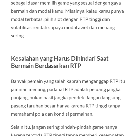
sebagai dasar memilih game yang sesuai dengan gaya
bermain dan modal kamu. Misalnya, kalau kamu punya
modal terbatas, pilih slot dengan RTP tinggi dan
volatilitas rendah supaya modal awet dan menang
sering.
Kesalahan yang Harus Dihindari Saat
Bermain Berdasarkan RTP
Banyak pemain yang salah kaprah menganggap RTP itu
jaminan menang, padahal RTP adalah peluang jangka
panjang, bukan hasil jangka pendek. Jangan langsung
pasang taruhan besar hanya karena RTP tinggi tanpa
memahami pola dan kondisi permainan.
Selain itu, jangan sering pindah-pindah game hanya
karena tergoda RTP tinggi tanpa memberi kesempatan