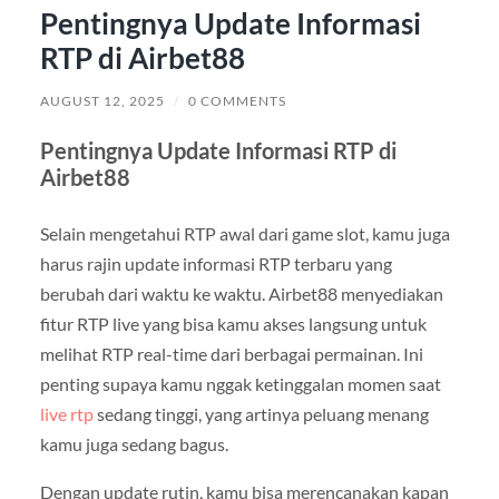
Pentingnya Update Informasi
RTP di Airbet88
AUGUST 12, 2025
/
0 COMMENTS
Pentingnya Update Informasi RTP di
Airbet88
Selain mengetahui RTP awal dari game slot, kamu juga
harus rajin update informasi RTP terbaru yang
berubah dari waktu ke waktu. Airbet88 menyediakan
fitur RTP live yang bisa kamu akses langsung untuk
melihat RTP real-time dari berbagai permainan. Ini
penting supaya kamu nggak ketinggalan momen saat
live rtp
sedang tinggi, yang artinya peluang menang
kamu juga sedang bagus.
Dengan update rutin, kamu bisa merencanakan kapan