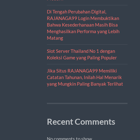
Di Tengah Perubahan Digital,
RAJANAGA99 Login Membuktikan
Bahwa Kesederhanaan Masih Bisa
Menghasilkan Performa yang Lebih
Matang
Slot Server Thailand No 1 dengan
Koleksi Game yang Paling Populer
Jika Situs RAJANAGA99 Memiliki
Catatan Tahunan, Inilah Hal Menarik
yang Mungkin Paling Banyak Terlihat
Recent Comments
No comments to show.