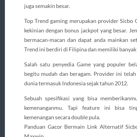
juga semakin besar.
Top Trend gaming merupakan provider Sicbo
kekinian dengan bonus jackpot yang besar. Je
bermacan-macan dan dapat anda mainkan seti
Trend ini berdiri di Filipina dan memiliki banya
Salah satu penyedia Game yang populer bel
begitu mudah dan beragam. Provider ini telah
dunia termasuk Indonesia sejak tahun 2012.
Sebuah spesifikasi yang bisa memberikanm
kemenanganmu. Tapi feature ini bisa ting
kemenangan secara double pula.
Panduan Gacor Bermain Link Alternatif Sicb
Maxwin