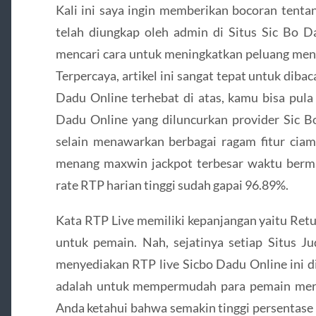
Kali ini saya ingin memberikan bocoran tenta
telah diungkap oleh admin di Situs Sic Bo D
mencari cara untuk meningkatkan peluang mena
Terpercaya, artikel ini sangat tepat untuk dibac
Dadu Online terhebat di atas, kamu bisa pula
Dadu Online yang diluncurkan provider Sic B
selain menawarkan berbagai ragam fitur ci
menang maxwin jackpot terbesar waktu bermai
rate RTP harian tinggi sudah gapai 96.89%.
Kata RTP Live memiliki kepanjangan yaitu Retur
untuk pemain. Nah, sejatinya setiap Situs Ju
menyediakan RTP live Sicbo Dadu Online ini d
adalah untuk mempermudah para pemain mera
Anda ketahui bahwa semakin tinggi persentase