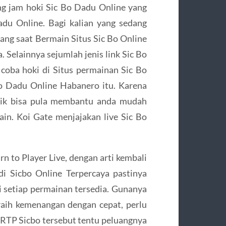
ng jam hoki Sic Bo Dadu Online yang
adu Online. Bagi kalian yang sedang
ng saat Bermain Situs Sic Bo Online
a. Selainnya sejumlah jenis link Sic Bo
 coba hoki di Situs permainan Sic Bo
o Dadu Online Habanero itu. Karena
amik bisa pula membantu anda mudah
n. Koi Gate menjajakan live Sic Bo
n to Player Live, dengan arti kembali
di Sicbo Online Terpercaya pastinya
i setiap permainan tersedia. Gunanya
ih kemenangan dengan cepat, perlu
 RTP Sicbo tersebut tentu peluangnya