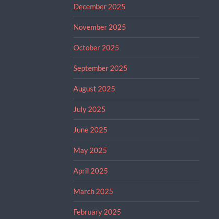
December 2025
November 2025
October 2025
September 2025
August 2025
July 2025
June 2025
May 2025
April 2025
March 2025
February 2025