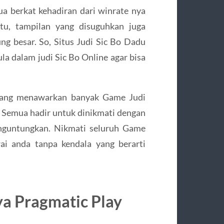
a berkat kehadiran dari winrate nya
itu, tampilan yang disuguhkan juga
ng besar. So, Situs Judi Sic Bo Dadu
a dalam judi Sic Bo Online agar bisa
u yang menawarkan banyak Game Judi
a. Semua hadir untuk dinikmati dengan
enguntungkan. Nikmati seluruh Game
i anda tanpa kendala yang berarti
ya Pragmatic Play