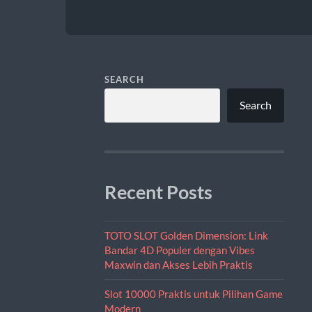
SEARCH
Search
Recent Posts
TOTO SLOT Golden Dimension: Link
Bandar 4D Populer dengan Vibes
Maxwin dan Akses Lebih Praktis
Slot 10000 Praktis untuk Pilihan Game
Modern