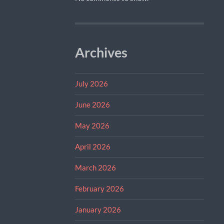
Archives
July 2026
June 2026
May 2026
April 2026
March 2026
February 2026
January 2026