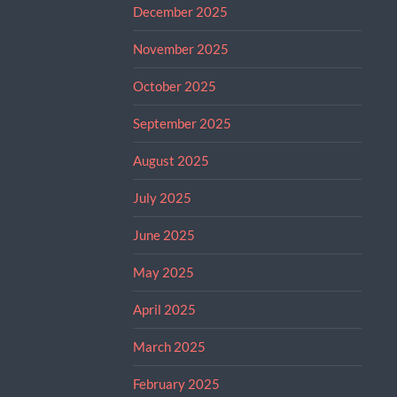
December 2025
November 2025
October 2025
September 2025
August 2025
July 2025
June 2025
May 2025
April 2025
March 2025
February 2025