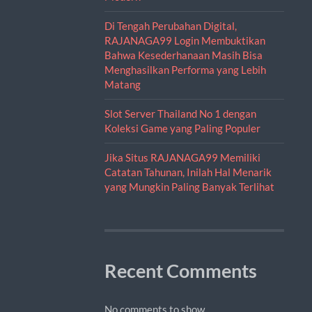
Di Tengah Perubahan Digital,
RAJANAGA99 Login Membuktikan
Bahwa Kesederhanaan Masih Bisa
Menghasilkan Performa yang Lebih
Matang
Slot Server Thailand No 1 dengan
Koleksi Game yang Paling Populer
Jika Situs RAJANAGA99 Memiliki
Catatan Tahunan, Inilah Hal Menarik
yang Mungkin Paling Banyak Terlihat
Recent Comments
No comments to show.