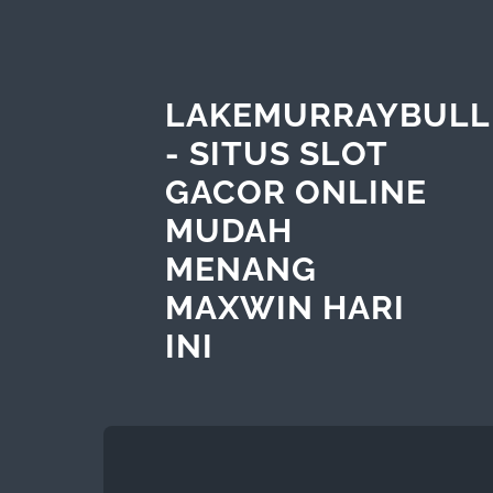
LAKEMURRAYBULL
- SITUS SLOT
GACOR ONLINE
MUDAH
MENANG
MAXWIN HARI
INI