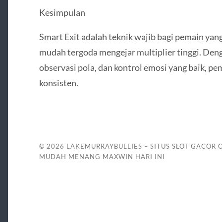
Kesimpulan
Smart Exit adalah teknik wajib bagi pemain yang
mudah tergoda mengejar multiplier tinggi. Deng
observasi pola, dan kontrol emosi yang baik, pe
konsisten.
© 2026
LAKEMURRAYBULLIES – SITUS SLOT GACOR 
MUDAH MENANG MAXWIN HARI INI