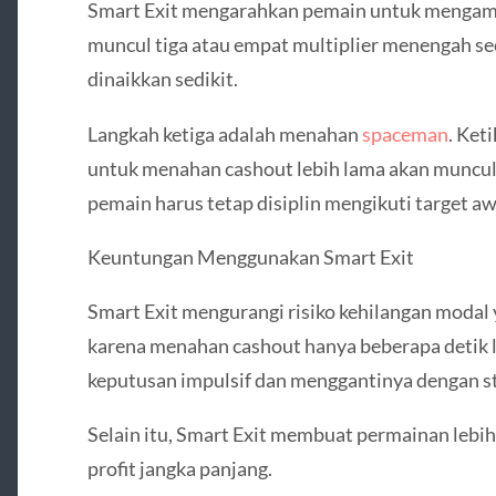
Smart Exit mengarahkan pemain untuk mengambi
muncul tiga atau empat multiplier menengah sec
dinaikkan sedikit.
Langkah ketiga adalah menahan
spaceman
. Ket
untuk menahan cashout lebih lama akan muncul. 
pemain harus tetap disiplin mengikuti target aw
Keuntungan Menggunakan Smart Exit
Smart Exit mengurangi risiko kehilangan modal 
karena menahan cashout hanya beberapa detik l
keputusan impulsif dan menggantinya dengan st
Selain itu, Smart Exit membuat permainan lebi
profit jangka panjang.