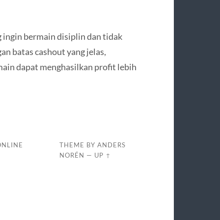
 ingin bermain disiplin dan tidak
an batas cashout yang jelas,
main dapat menghasilkan profit lebih
ONLINE
THEME BY
ANDERS
NORÉN
—
UP ↑