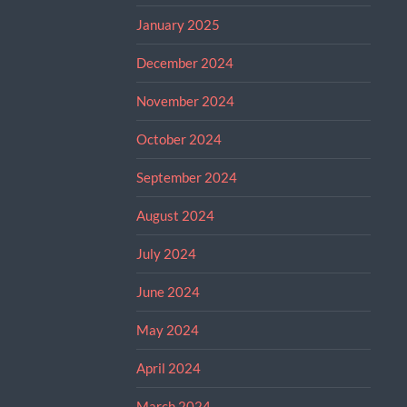
January 2025
December 2024
November 2024
October 2024
September 2024
August 2024
July 2024
June 2024
May 2024
April 2024
March 2024