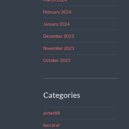
February 2024
January 2024
December 2023
November 2023
October 2023
Categories
airbet88
baccarat