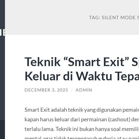
TAG:
SILENT MODE
IES
Teknik “Smart Exit” 
Keluar di Waktu Tepa
DECEMBER 3, 2025
/
ADMIN
Smart Exit adalah teknik yang digunakan pem
kapan harus keluar dari permainan (cashout) d
terlalu lama. Teknik ini bukan hanya soal memil
mental agar tidak terpengaruh euforia atau pani