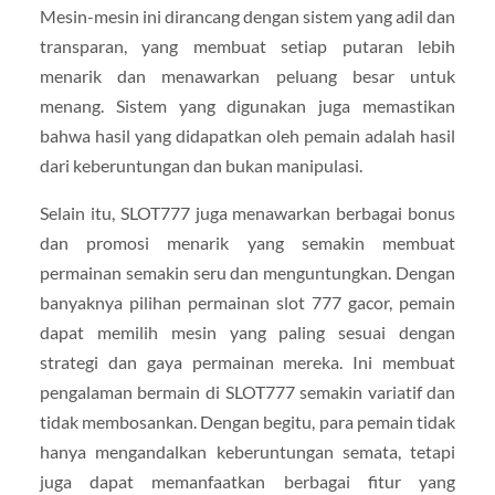
Mesin-mesin ini dirancang dengan sistem yang adil dan
transparan, yang membuat setiap putaran lebih
menarik dan menawarkan peluang besar untuk
menang. Sistem yang digunakan juga memastikan
bahwa hasil yang didapatkan oleh pemain adalah hasil
dari keberuntungan dan bukan manipulasi.
Selain itu, SLOT777 juga menawarkan berbagai bonus
dan promosi menarik yang semakin membuat
permainan semakin seru dan menguntungkan. Dengan
banyaknya pilihan permainan slot 777 gacor, pemain
dapat memilih mesin yang paling sesuai dengan
strategi dan gaya permainan mereka. Ini membuat
pengalaman bermain di SLOT777 semakin variatif dan
tidak membosankan. Dengan begitu, para pemain tidak
hanya mengandalkan keberuntungan semata, tetapi
juga dapat memanfaatkan berbagai fitur yang