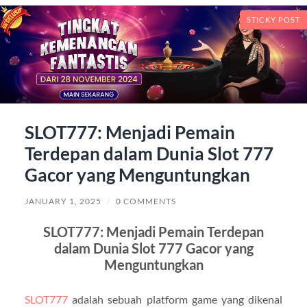
STICKY POST
SLOT777: Menjadi Pemain
Terdepan dalam Dunia Slot 777
Gacor yang Menguntungkan
JANUARY 1, 2025
/
0 COMMENTS
SLOT777: Menjadi Pemain Terdepan
dalam Dunia Slot 777 Gacor yang
Menguntungkan
SLOT777
adalah sebuah platform game yang dikenal