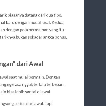
rik biasanya datang dari dua tipe.
al baru dengan modal kecil. Kedua,
osan dengan pola permainan yang itu-
ya tariknya bukan sekadar angka bonus,
ngan” dari Awal
n awal saat mulai bermain. Dengan
yang ngerasa nggak terlalu terbebani.
in bisa lebih santai di awal.
gsung serius dari awal. Tapi