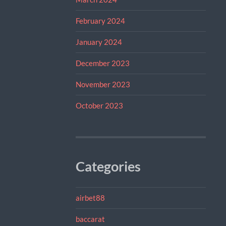
February 2024
January 2024
December 2023
November 2023
October 2023
Categories
airbet88
baccarat