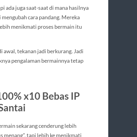
i ada juga saat-saat di mana hasilnya
lai mengubah cara pandang. Mereka
 lebih menikmati proses bermain itu
 awal, tekanan jadi berkurang. Jadi
daknya pengalaman bermainnya tetap
100% x10 Bebas IP
Santai
bermain sekarang cenderung lebih
us menang”, tapi lebih ke menikmati