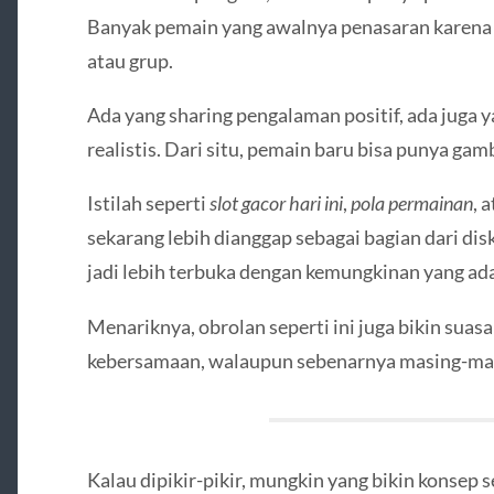
Banyak pemain yang awalnya penasaran karena se
atau grup.
Ada yang sharing pengalaman positif, ada juga
realistis. Dari situ, pemain baru bisa punya ga
Istilah seperti
slot gacor hari ini
,
pola permainan
, 
sekarang lebih dianggap sebagai bagian dari di
jadi lebih terbuka dengan kemungkinan yang ada
Menariknya, obrolan seperti ini juga bikin suasa
kebersamaan, walaupun sebenarnya masing-mas
Kalau dipikir-pikir, mungkin yang bikin konsep 