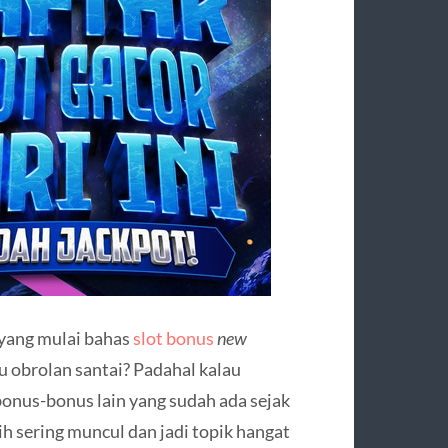
 yang mulai bahas
slot bonus
new
u obrolan santai? Padahal kalau
 bonus-bonus lain yang sudah ada sejak
bih sering muncul dan jadi topik hangat