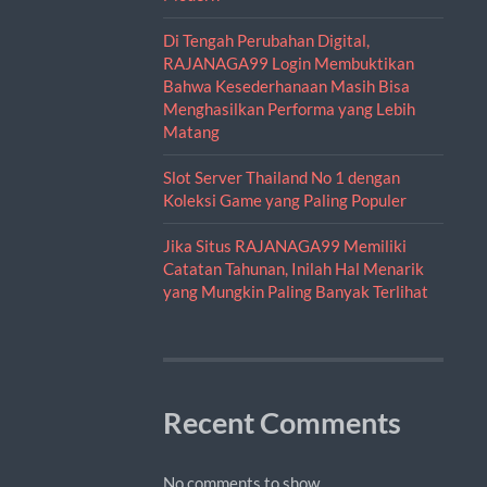
Di Tengah Perubahan Digital,
RAJANAGA99 Login Membuktikan
Bahwa Kesederhanaan Masih Bisa
Menghasilkan Performa yang Lebih
Matang
Slot Server Thailand No 1 dengan
Koleksi Game yang Paling Populer
Jika Situs RAJANAGA99 Memiliki
Catatan Tahunan, Inilah Hal Menarik
yang Mungkin Paling Banyak Terlihat
Recent Comments
No comments to show.