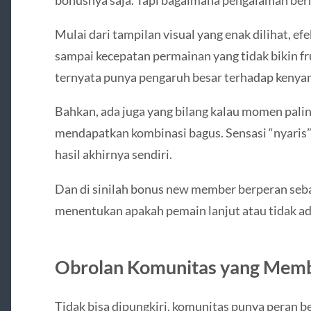
Mulai dari tampilan visual yang enak dilihat, e
sampai kecepatan permainan yang tidak bikin frus
ternyata punya pengaruh besar terhadap keny
Bahkan, ada juga yang bilang kalau momen palin
mendapatkan kombinasi bagus. Sensasi “nyaris” 
hasil akhirnya sendiri.
Dan di sinilah bonus new member berperan seba
menentukan apakah pemain lanjut atau tidak a
Obrolan Komunitas yang Memb
Tidak bisa dipungkiri, komunitas punya peran 