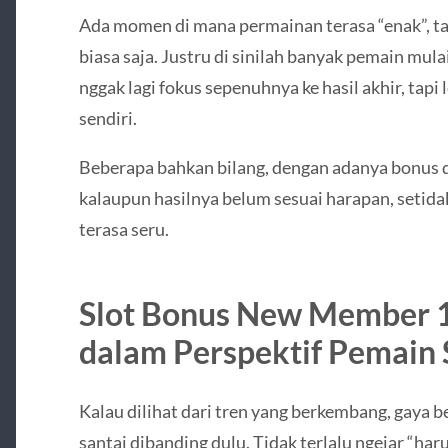
Ada momen di mana permainan terasa “enak”, tap
biasa saja. Justru di sinilah banyak pemain mu
nggak lagi fokus sepenuhnya ke hasil akhir, tapi
sendiri.
Beberapa bahkan bilang, dengan adanya bonus di
kalaupun hasilnya belum sesuai harapan, seti
terasa seru.
Slot Bonus New Member 
dalam Perspektif Pemain 
Kalau dilihat dari tren yang berkembang, gaya 
santai dibanding dulu. Tidak terlalu ngejar “har