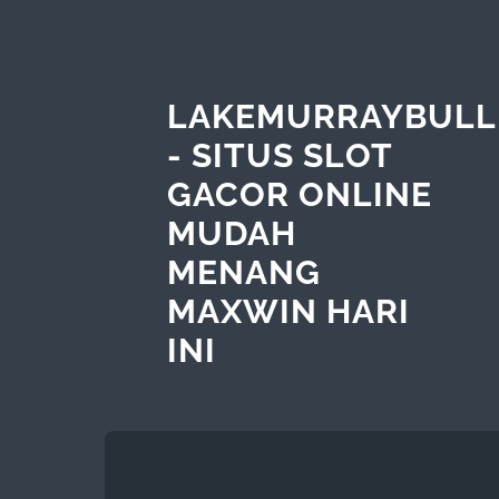
LAKEMURRAYBULL
- SITUS SLOT
GACOR ONLINE
MUDAH
MENANG
MAXWIN HARI
INI