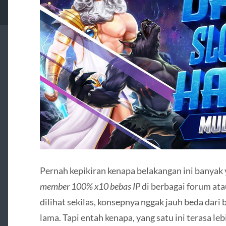
Pernah kepikiran kenapa belakangan ini banyak
member 100% x10 bebas IP
di berbagai forum ata
dilihat sekilas, konsepnya nggak jauh beda dari
lama. Tapi entah kenapa, yang satu ini terasa le