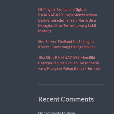
Di Tengah Perubahan Digital,
RAJANAGA99 Login Membuktikan
Bahwa Kesederhanaan Masih Bisa
Menghasilkan Performa yang Lebih
Matang
Slot Server Thailand No 1 dengan
Koleksi Game yang Paling Populer
Jika Situs RAJANAGA99 Memiliki
Catatan Tahunan, Inilah Hal Menarik
yang Mungkin Paling Banyak Terlihat
Recent Comments
No comments to show.