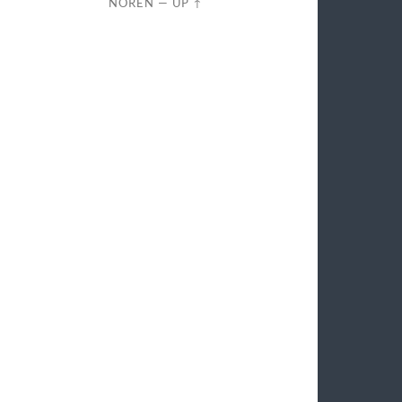
NORÉN
—
UP ↑