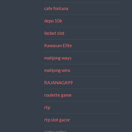
cafe fontana
depo 10k
ibcbet slot
Kawasan Elite
mahjong ways
mahjong wins
RAJANAGA99
roulette game
rtp
rtp slot gacor
sicbo online