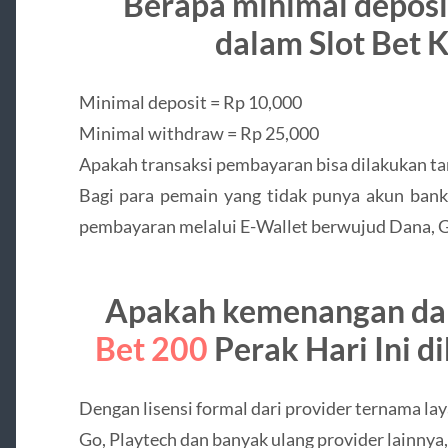
Berapa minimal deposi
dalam Slot Bet K
Minimal deposit = Rp 10,000
Minimal withdraw = Rp 25,000
Apakah transaksi pembayaran bisa dilakukan t
Bagi para pemain yang tidak punya akun bank,
pembayaran melalui E-Wallet berwujud Dana, G
Apakah kemenangan dala
Bet 200
Perak Hari Ini d
Dengan lisensi formal dari provider ternama lay
Go, Playtech dan banyak ulang provider lainnya