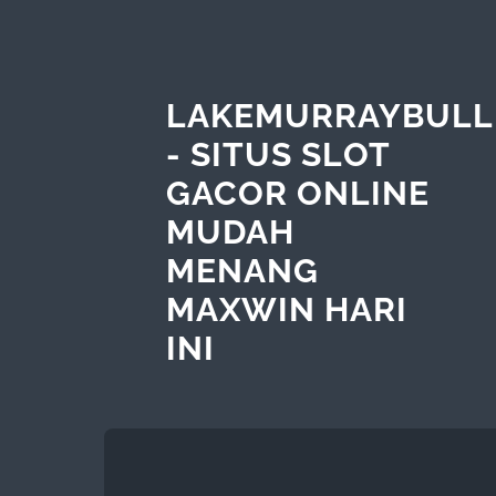
LAKEMURRAYBULL
- SITUS SLOT
GACOR ONLINE
MUDAH
MENANG
MAXWIN HARI
INI