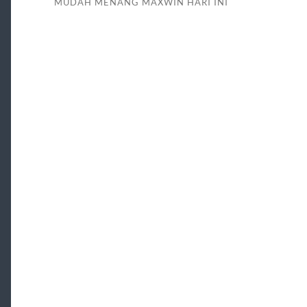
MUDAH MENANG MAXWIN HARI INI