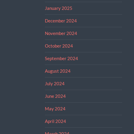
January 2025
December 2024
November 2024
October 2024
September 2024
August 2024
July 2024
June 2024
May 2024
April 2024
March 2024