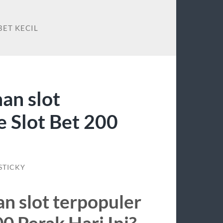
BET KECIL
an slot
e Slot Bet 200
STICKY
an slot terpopuler
00 Perak Hari Ini?