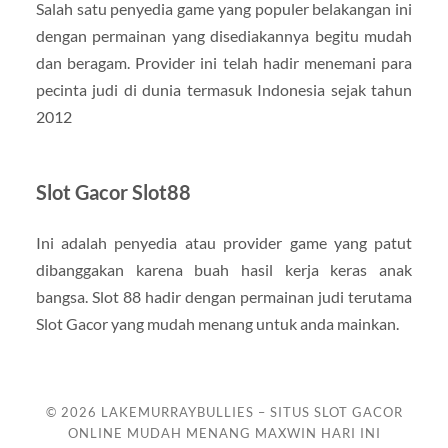
Salah satu penyedia game yang populer belakangan ini
dengan permainan yang disediakannya begitu mudah
dan beragam. Provider ini telah hadir menemani para
pecinta judi di dunia termasuk Indonesia sejak tahun
2012
Slot Gacor Slot88
Ini adalah penyedia atau provider game yang patut
dibanggakan karena buah hasil kerja keras anak
bangsa. Slot 88 hadir dengan permainan judi terutama
Slot Gacor yang mudah menang untuk anda mainkan.
© 2026
LAKEMURRAYBULLIES – SITUS SLOT GACOR
ONLINE MUDAH MENANG MAXWIN HARI INI