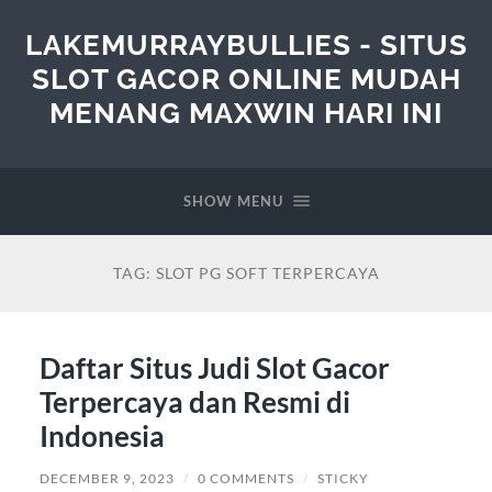
LAKEMURRAYBULLIES - SITUS
SLOT GACOR ONLINE MUDAH
MENANG MAXWIN HARI INI
SHOW MENU
TAG:
SLOT PG SOFT TERPERCAYA
Daftar Situs Judi Slot Gacor
Terpercaya dan Resmi di
Indonesia
DECEMBER 9, 2023
/
0 COMMENTS
/
STICKY