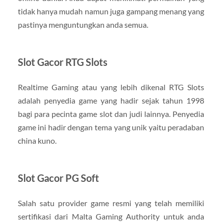
tidak hanya mudah namun juga gampang menang yang
pastinya menguntungkan anda semua.
Slot Gacor RTG Slots
Realtime Gaming atau yang lebih dikenal RTG Slots
adalah penyedia game yang hadir sejak tahun 1998
bagi para pecinta game slot dan judi lainnya. Penyedia
game ini hadir dengan tema yang unik yaitu peradaban
china kuno.
Slot Gacor PG Soft
Salah satu provider game resmi yang telah memiliki
sertifikasi dari Malta Gaming Authority untuk anda