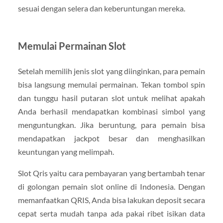
sesuai dengan selera dan keberuntungan mereka.
Memulai Permainan Slot
Setelah memilih jenis slot yang diinginkan, para pemain
bisa langsung memulai permainan. Tekan tombol spin
dan tunggu hasil putaran slot untuk melihat apakah
Anda berhasil mendapatkan kombinasi simbol yang
menguntungkan. Jika beruntung, para pemain bisa
mendapatkan jackpot besar dan menghasilkan
keuntungan yang melimpah.
Slot Qris yaitu cara pembayaran yang bertambah tenar
di golongan pemain slot online di Indonesia. Dengan
memanfaatkan QRIS, Anda bisa lakukan deposit secara
cepat serta mudah tanpa ada pakai ribet isikan data