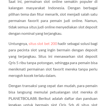
Saat ini, permainan slot online semakin populer di
kalangan masyarakat Indonesia. Dengan berbagai
pilihan tema dan fitur menarik, slot menjadi salah satu
permainan favorit para pemain judi online. Namun,
tidak semua situs judi online menyediakan slot deposit
dengan nominal yang terjangkau.
Untungnya,
situs slot bet 200
hadir sebagai solusi bagi
para pecinta slot yang ingin bermain dengan deposit
yang terjangkau. Situs ini menawarkan slot deposit
Qris 5 ribu tanpa potongan, sehingga para pemain bisa
menikmati permainan slot favorit mereka tanpa perlu
merogoh kocek terlalu dalam.
Dengan transaksi yang cepat dan mudah, para pemain
bisa langsung memulai petualangan slot mereka di
PLANETBOLA88. Berikut adalah daftar dan panduan
lengkap untuk bermain slot Qris 5rb di situs slot