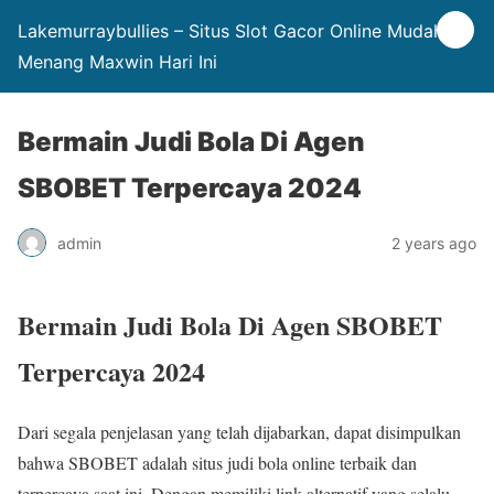
Lakemurraybullies – Situs Slot Gacor Online Mudah
Menang Maxwin Hari Ini
Bermain Judi Bola Di Agen
SBOBET Terpercaya 2024
admin
2 years ago
Bermain Judi Bola Di Agen SBOBET
Terpercaya 2024
Dari segala penjelasan yang telah dijabarkan, dapat disimpulkan
bahwa SBOBET adalah situs judi bola online terbaik dan
terpercaya saat ini. Dengan memiliki link alternatif yang selalu