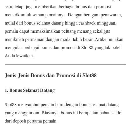
seru, tetapi juga memberikan berbagai bonus dan promosi
menarik untuk semua pemainnya. Dengan beragam penawaran,
mulai dari bonus selamat datang hingga cashback mingguan,
pemain dapat memaksimalkan peluang menang sekaligus
menikmati permainan dengan modal lebih besar. Artikel ini akan
mengulas berbagai bonus dan promosi di Slot88 yang tak boleh
Anda lewatkan.
Jenis-Jenis Bonus dan Promosi di Slot88
1. Bonus Selamat Datang
Slot88 menyambut pemain baru dengan bonus selamat datang
yang menggiurkan. Biasanya, bonus ini berupa tambahan saldo
dari deposit pertama pemain.