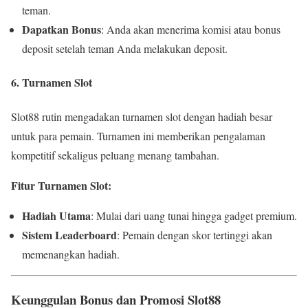
teman.
Dapatkan Bonus
: Anda akan menerima komisi atau bonus
deposit setelah teman Anda melakukan deposit.
6. Turnamen Slot
Slot88 rutin mengadakan turnamen slot dengan hadiah besar
untuk para pemain. Turnamen ini memberikan pengalaman
kompetitif sekaligus peluang menang tambahan.
Fitur Turnamen Slot:
Hadiah Utama
: Mulai dari uang tunai hingga gadget premium.
Sistem Leaderboard
: Pemain dengan skor tertinggi akan
memenangkan hadiah.
Keunggulan Bonus dan Promosi Slot88