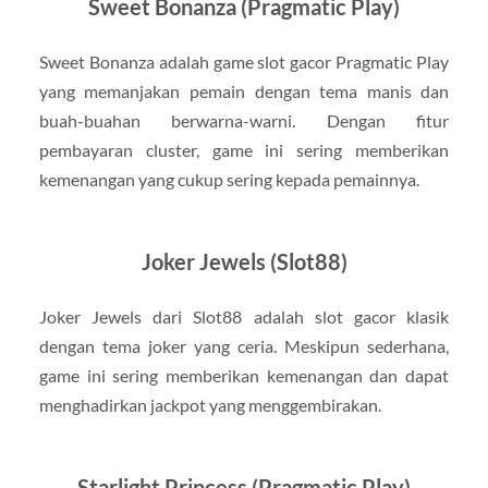
Sweet Bonanza (Pragmatic Play)
Sweet Bonanza adalah game slot gacor Pragmatic Play
yang memanjakan pemain dengan tema manis dan
buah-buahan berwarna-warni. Dengan fitur
pembayaran cluster, game ini sering memberikan
kemenangan yang cukup sering kepada pemainnya.
Joker Jewels (Slot88)
Joker Jewels dari Slot88 adalah slot gacor klasik
dengan tema joker yang ceria. Meskipun sederhana,
game ini sering memberikan kemenangan dan dapat
menghadirkan jackpot yang menggembirakan.
Starlight Princess (Pragmatic Play)