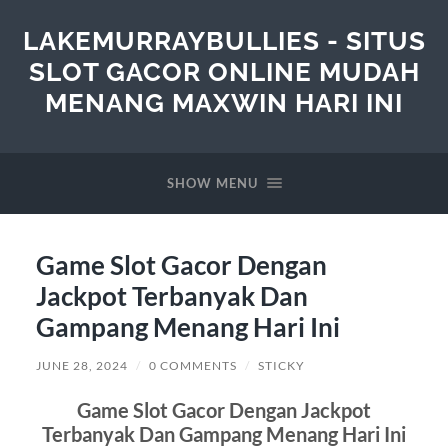
LAKEMURRAYBULLIES - SITUS
SLOT GACOR ONLINE MUDAH
MENANG MAXWIN HARI INI
SHOW MENU
Game Slot Gacor Dengan
Jackpot Terbanyak Dan
Gampang Menang Hari Ini
JUNE 28, 2024
/
0 COMMENTS
/
STICKY
Game Slot Gacor Dengan Jackpot
Terbanyak Dan Gampang Menang Hari Ini