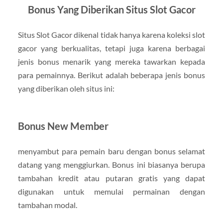
Bonus Yang Diberikan Situs Slot Gacor
Situs Slot Gacor dikenal tidak hanya karena koleksi slot
gacor yang berkualitas, tetapi juga karena berbagai
jenis bonus menarik yang mereka tawarkan kepada
para pemainnya. Berikut adalah beberapa jenis bonus
yang diberikan oleh situs ini:
Bonus New Member
menyambut para pemain baru dengan bonus selamat
datang yang menggiurkan. Bonus ini biasanya berupa
tambahan kredit atau putaran gratis yang dapat
digunakan untuk memulai permainan dengan
tambahan modal.