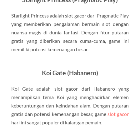
Starlight Princess adalah slot gacor dari Pragmatic Play
yang memberikan pengalaman bermain slot dengan
nuansa magis di dunia fantasi. Dengan fitur putaran
gratis yang diberikan secara cuma-cuma, game ini
memiliki potensi kemenangan besar.
Koi Gate (Habanero)
Koi Gate adalah slot gacor dari Habanero yang
menampilkan tema Koi yang menghadirkan elemen
keberuntungan dan keindahan alam. Dengan putaran
gratis dan potensi kemenangan besar, game
slot gacor
hari ini sangat populer di kalangan pemain.