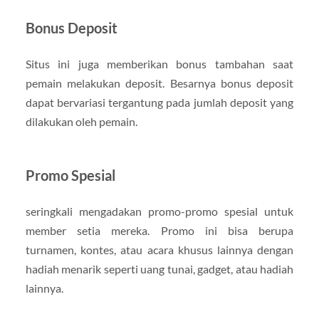
Bonus Deposit
Situs ini juga memberikan bonus tambahan saat
pemain melakukan deposit. Besarnya bonus deposit
dapat bervariasi tergantung pada jumlah deposit yang
dilakukan oleh pemain.
Promo Spesial
seringkali mengadakan promo-promo spesial untuk
member setia mereka. Promo ini bisa berupa
turnamen, kontes, atau acara khusus lainnya dengan
hadiah menarik seperti uang tunai, gadget, atau hadiah
lainnya.