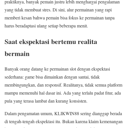
praktiknya, banyak pemain justru lebih menghargai pengalaman
yang tidak membuat stres. Di sini, alur permainan yang rapi
memberi kesan bahwa pemain bisa fokus ke permainan tanpa
harus beradaptasi ulang setiap beberapa menit.
Saat ekspektasi bertemu realita
bermain
Banyak orang datang ke permainan slot dengan ekspektasi
sederhana: game bisa dimainkan dengan santai, tidak
membingungkan, dan responsif. Realitanya, tidak semua platform
mampu memenuhi hal dasar ini. Ada yang terlalu padat fitur, ada
pula yang terasa lambat dan kurang konsisten.
Dalam pengamatan umum, KLIKWIN88 sering dianggap berada
di tengah-tengah ekspektasi itu. Bukan karena klaim kemenangan