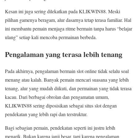
Kesan ini juga sering dilekatkan pada KLIKWIN88. Meski
pilihan gamenya beragam, alur dasarnya tetap terasa familiar. Hal
ini membantu pemain menjaga ritme bermain tanpa harus “belajar
ulang” setiap kali mencoba permainan berbeda.
Pengalaman yang terasa lebih tenang
Pada akhirnya, pengalaman bermain slot online tidak selalu soal
menang atau kalah. Banyak pemain mencari suasana yang lebih
tenang, alur yang mudah diikuti, dan permainan yang tidak terasa
kacau. Dari berbagai obrolan dan pengamatan umum,
KLIKWIN88 sering diposisikan sebagai situs slot dengan
pendekatan yang lebih rapi dan terstruktur.
Bagi sebagian pemain, pendekatan seperti ini justru lebih
menarik. Bukan karena janji besar, tapi karena pengalaman