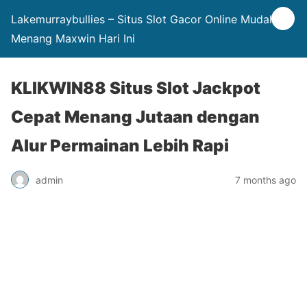
Lakemurraybullies – Situs Slot Gacor Online Mudah
Menang Maxwin Hari Ini
KLIKWIN88 Situs Slot Jackpot
Cepat Menang Jutaan dengan
Alur Permainan Lebih Rapi
admin
7 months ago