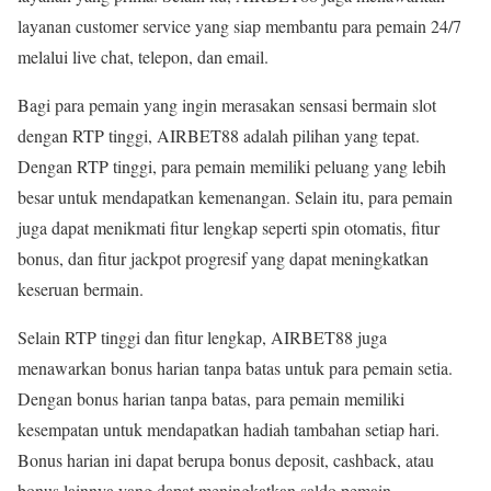
layanan customer service yang siap membantu para pemain 24/7
melalui live chat, telepon, dan email.
Bagi para pemain yang ingin merasakan sensasi bermain slot
dengan RTP tinggi, AIRBET88 adalah pilihan yang tepat.
Dengan RTP tinggi, para pemain memiliki peluang yang lebih
besar untuk mendapatkan kemenangan. Selain itu, para pemain
juga dapat menikmati fitur lengkap seperti spin otomatis, fitur
bonus, dan fitur jackpot progresif yang dapat meningkatkan
keseruan bermain.
Selain RTP tinggi dan fitur lengkap, AIRBET88 juga
menawarkan bonus harian tanpa batas untuk para pemain setia.
Dengan bonus harian tanpa batas, para pemain memiliki
kesempatan untuk mendapatkan hadiah tambahan setiap hari.
Bonus harian ini dapat berupa bonus deposit, cashback, atau
bonus lainnya yang dapat meningkatkan saldo pemain.