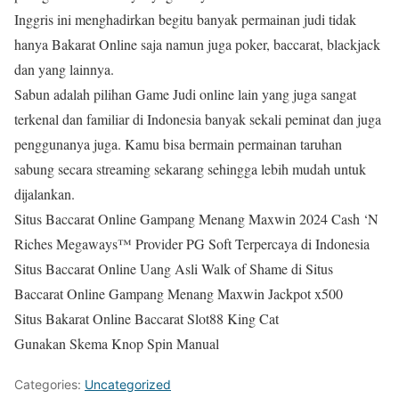
Inggris ini menghadirkan begitu banyak permainan judi tidak
hanya Bakarat Online saja namun juga poker, baccarat, blackjack
dan yang lainnya.
Sabun adalah pilihan Game Judi online lain yang juga sangat
terkenal dan familiar di Indonesia banyak sekali peminat dan juga
penggunanya juga. Kamu bisa bermain permainan taruhan
sabung secara streaming sekarang sehingga lebih mudah untuk
dijalankan.
Situs Baccarat Online Gampang Menang Maxwin 2024 Cash ‘N
Riches Megaways™ Provider PG Soft Terpercaya di Indonesia
Situs Baccarat Online Uang Asli Walk of Shame di Situs
Baccarat Online Gampang Menang Maxwin Jackpot x500
Situs Bakarat Online Baccarat Slot88 King Cat
Gunakan Skema Knop Spin Manual
Categories:
Uncategorized