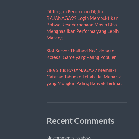
Di Tengah Perubahan Digital,
RAJANAGA99 Login Membuktikan
Bahwa Kesederhanaan Masih Bisa
Menghasilkan Performa yang Lebih
Matang
Slot Server Thailand No 1 dengan
Koleksi Game yang Paling Populer
Jika Situs RAJANAGA99 Memiliki
Catatan Tahunan, Inilah Hal Menarik
yang Mungkin Paling Banyak Terlihat
Recent Comments
No comments to show.