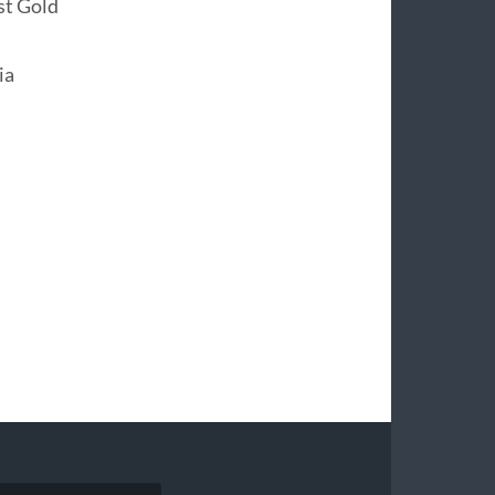
st Gold
ia