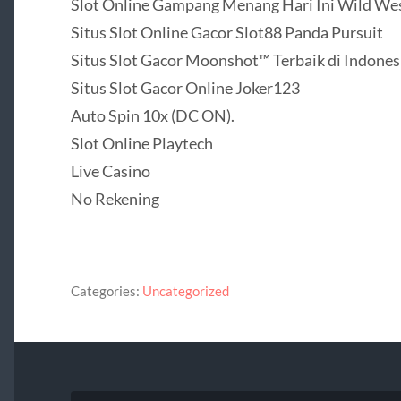
Slot Online Gampang Menang Hari Ini Wild We
Situs Slot Online Gacor Slot88 Panda Pursuit
Situs Slot Gacor Moonshot™ Terbaik di Indones
Situs Slot Gacor Online Joker123
Auto Spin 10x (DC ON).
Slot Online Playtech
Live Casino
No Rekening
Categories:
Uncategorized