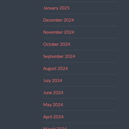
January 2025
December 2024
November 2024
October 2024
September 2024
August 2024
July 2024
June 2024
May 2024
April 2024
March 2024