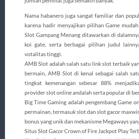
jumlah peminat juga semakin banyak.
Nama habanero juga sangat familiar dan popule
karena hadir menyajikan pilihan Game mudah 
Slot Gampang Menang ditawarkan di dalamnya 
koi gate, serta berbagai pilihan judul lai
votalitas tinggi.
AMB Slot adalah salah satu link slot terbaik y
bermain, AMB Slot di kenal sebagai salah sat
tingkat kemenangan sebesar 88% menjadika
provider slot online andalah serta popular di be
Big Time Gaming adalah pengembang Game onl
permainan, termasuk slot dan slot gacor maxwin
bonus yang unik dan mekanisme Megaways yang
Situs Slot Gacor Crown of Fire Jackpot Play Ter