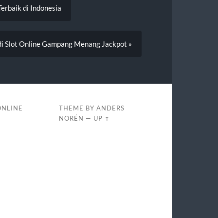
erbaik di Indonesia
i Slot Online Gampang Menang Jackpot »
ONLINE
THEME BY
ANDERS
NORÉN
—
UP ↑