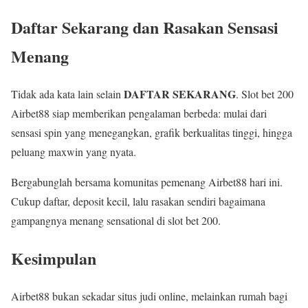
Daftar Sekarang dan Rasakan Sensasi
Menang
DAFTAR SEKARANG
Tidak ada kata lain selain
. Slot bet 200
Airbet88 siap memberikan pengalaman berbeda: mulai dari
sensasi spin yang menegangkan, grafik berkualitas tinggi, hingga
peluang maxwin yang nyata.
Bergabunglah bersama komunitas pemenang Airbet88 hari ini.
Cukup daftar, deposit kecil, lalu rasakan sendiri bagaimana
gampangnya menang sensational di slot bet 200.
Kesimpulan
Airbet88 bukan sekadar situs judi online, melainkan rumah bagi