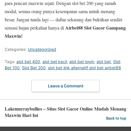
para pencari maxwin sejati. Dengan slot bet 200 yang ramah
modal, semua orang punya kesempatan sama untuk menang
besar. Jangan tunda lagi — daftar sekarang dan buktikan sendiri
Airbet88 Slot Gacor Gampang
sensasi hujan perkalian hanya di
Maxwin!
Categories:
Uncategorized
Tags:
alot bet 400
,
alot bet kecil
,
alot bet login
,
slot bet
,
Slot
Bet 100
,
Slot Bet 200
,
slot bet link alternatif slot bet airbet88
Leave a Comment
Lakemurraybullies – Situs Slot Gacor Online Mudah Menang
Maxwin Hari Ini
Back to top