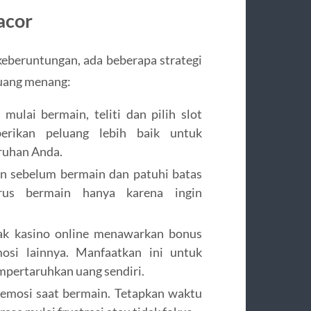
acor
eberuntungan, ada beberapa strategi
luang menang:
 mulai bermain, teliti dan pilih slot
erikan peluang lebih baik untuk
ruhan Anda.
an sebelum bermain dan patuhi batas
erus bermain hanya karena ingin
ak kasino online menawarkan bonus
mosi lainnya. Manfaatkan ini untuk
pertaruhkan uang sendiri.
 emosi saat bermain. Tetapkan waktu