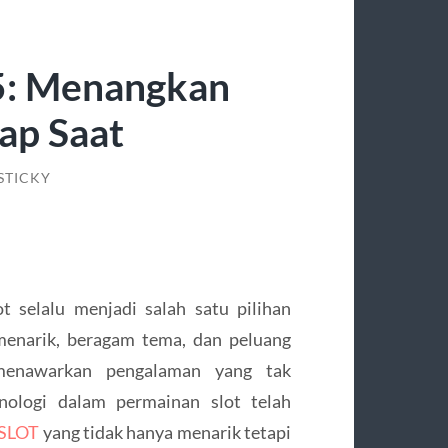
25: Menangkan
iap Saat
STICKY
t selalu menjadi salah satu pilihan
menarik, beragam tema, dan peluang
menawarkan pengalaman yang tak
nologi dalam permainan slot telah
SLOT
yang tidak hanya menarik tetapi