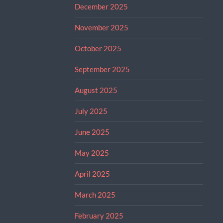
December 2025
November 2025
October 2025
September 2025
August 2025
July 2025
June 2025
May 2025
April 2025
March 2025
February 2025