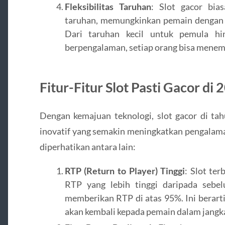
Fleksibilitas Taruhan
: Slot gacor bia
taruhan, memungkinkan pemain dengan 
Dari taruhan kecil untuk pemula hi
berpengalaman, setiap orang bisa menem
Fitur-Fitur Slot Pasti Gacor di 
Dengan kemajuan teknologi, slot gacor di tah
inovatif yang semakin meningkatkan pengalama
diperhatikan antara lain:
RTP (Return to Player) Tinggi
: Slot te
RTP yang lebih tinggi daripada sebe
memberikan RTP di atas 95%. Ini berarti
akan kembali kepada pemain dalam jangk