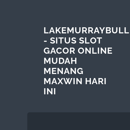
LAKEMURRAYBULL
- SITUS SLOT
GACOR ONLINE
MUDAH
MENANG
MAXWIN HARI
INI