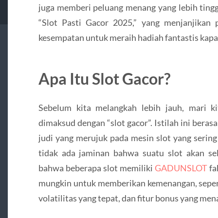
juga memberi peluang menang yang lebih tingg
“Slot Pasti Gacor 2025,” yang menjanjikan
kesempatan untuk meraih hadiah fantastis kapan
Apa Itu Slot Gacor?
Sebelum kita melangkah lebih jauh, mari k
dimaksud dengan “slot gacor”. Istilah ini beras
judi yang merujuk pada mesin slot yang seri
tidak ada jaminan bahwa suatu slot akan sel
bahwa beberapa slot memiliki
GADUNSLOT
fa
mungkin untuk memberikan kemenangan, seperti
volatilitas yang tepat, dan fitur bonus yang mena