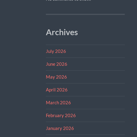
Archives
July 2026
June 2026
May 2026
April 2026
March 2026
February 2026
January 2026