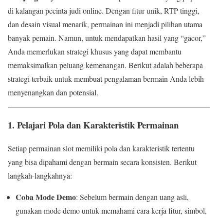
di kalangan pecinta judi online. Dengan fitur unik, RTP tinggi,
dan desain visual menarik, permainan ini menjadi pilihan utama
banyak pemain. Namun, untuk mendapatkan hasil yang “gacor,”
Anda memerlukan strategi khusus yang dapat membantu
memaksimalkan peluang kemenangan. Berikut adalah beberapa
strategi terbaik untuk membuat pengalaman bermain Anda lebih
menyenangkan dan potensial.
1. Pelajari Pola dan Karakteristik Permainan
Setiap permainan slot memiliki pola dan karakteristik tertentu
yang bisa dipahami dengan bermain secara konsisten. Berikut
langkah-langkahnya:
Coba Mode Demo
: Sebelum bermain dengan uang asli,
gunakan mode demo untuk memahami cara kerja fitur, simbol,