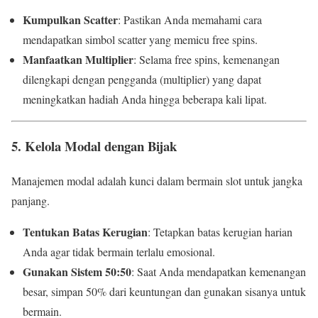
Kumpulkan Scatter
: Pastikan Anda memahami cara
mendapatkan simbol scatter yang memicu free spins.
Manfaatkan Multiplier
: Selama free spins, kemenangan
dilengkapi dengan pengganda (multiplier) yang dapat
meningkatkan hadiah Anda hingga beberapa kali lipat.
5. Kelola Modal dengan Bijak
Manajemen modal adalah kunci dalam bermain slot untuk jangka
panjang.
Tentukan Batas Kerugian
: Tetapkan batas kerugian harian
Anda agar tidak bermain terlalu emosional.
Gunakan Sistem 50:50
: Saat Anda mendapatkan kemenangan
besar, simpan 50% dari keuntungan dan gunakan sisanya untuk
bermain.