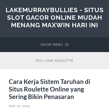
LAKEMURRAYBULLIES - SITUS
SLOT GACOR ONLINE MUDAH
MENANG MAXWIN HARI INI
SHOW MENU
TAG:
LINK ROULETTE
Cara Kerja Sistem Taruhan di
Situs Roulette Online yang
Sering Bikin Penasaran
MAY 14, 2026