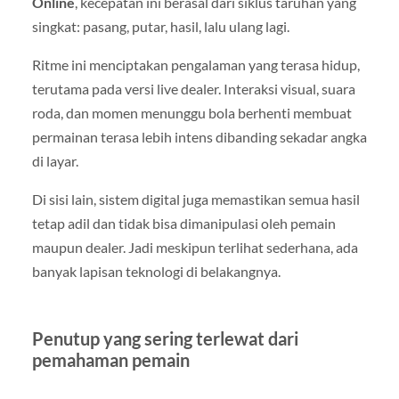
Online
, kecepatan ini berasal dari siklus taruhan yang
singkat: pasang, putar, hasil, lalu ulang lagi.
Ritme ini menciptakan pengalaman yang terasa hidup,
terutama pada versi live dealer. Interaksi visual, suara
roda, dan momen menunggu bola berhenti membuat
permainan terasa lebih intens dibanding sekadar angka
di layar.
Di sisi lain, sistem digital juga memastikan semua hasil
tetap adil dan tidak bisa dimanipulasi oleh pemain
maupun dealer. Jadi meskipun terlihat sederhana, ada
banyak lapisan teknologi di belakangnya.
Penutup yang sering terlewat dari
pemahaman pemain