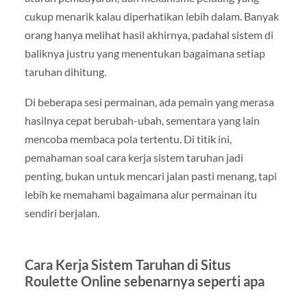
cukup menarik kalau diperhatikan lebih dalam. Banyak
orang hanya melihat hasil akhirnya, padahal sistem di
baliknya justru yang menentukan bagaimana setiap
taruhan dihitung.
Di beberapa sesi permainan, ada pemain yang merasa
hasilnya cepat berubah-ubah, sementara yang lain
mencoba membaca pola tertentu. Di titik ini,
pemahaman soal cara kerja sistem taruhan jadi
penting, bukan untuk mencari jalan pasti menang, tapi
lebih ke memahami bagaimana alur permainan itu
sendiri berjalan.
Cara Kerja Sistem Taruhan di Situs
Roulette Online sebenarnya seperti apa