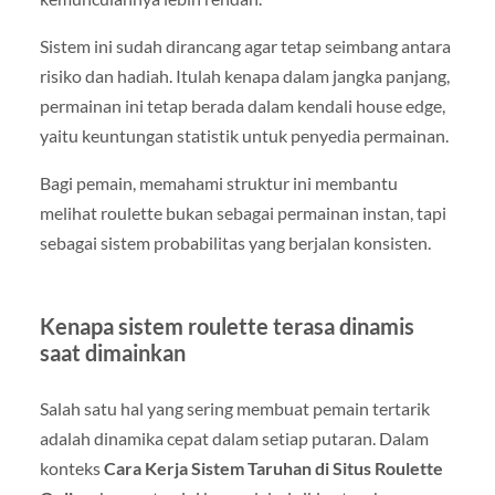
Sistem ini sudah dirancang agar tetap seimbang antara
risiko dan hadiah. Itulah kenapa dalam jangka panjang,
permainan ini tetap berada dalam kendali house edge,
yaitu keuntungan statistik untuk penyedia permainan.
Bagi pemain, memahami struktur ini membantu
melihat roulette bukan sebagai permainan instan, tapi
sebagai sistem probabilitas yang berjalan konsisten.
Kenapa sistem roulette terasa dinamis
saat dimainkan
Salah satu hal yang sering membuat pemain tertarik
adalah dinamika cepat dalam setiap putaran. Dalam
konteks
Cara Kerja Sistem Taruhan di Situs Roulette