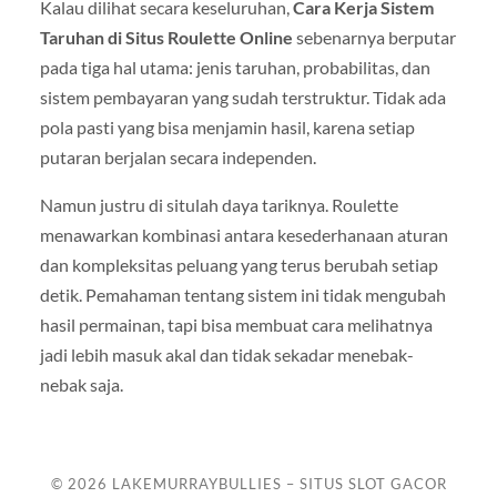
Kalau dilihat secara keseluruhan,
Cara Kerja Sistem
Taruhan di Situs Roulette Online
sebenarnya berputar
pada tiga hal utama: jenis taruhan, probabilitas, dan
sistem pembayaran yang sudah terstruktur. Tidak ada
pola pasti yang bisa menjamin hasil, karena setiap
putaran berjalan secara independen.
Namun justru di situlah daya tariknya. Roulette
menawarkan kombinasi antara kesederhanaan aturan
dan kompleksitas peluang yang terus berubah setiap
detik. Pemahaman tentang sistem ini tidak mengubah
hasil permainan, tapi bisa membuat cara melihatnya
jadi lebih masuk akal dan tidak sekadar menebak-
nebak saja.
© 2026
LAKEMURRAYBULLIES – SITUS SLOT GACOR