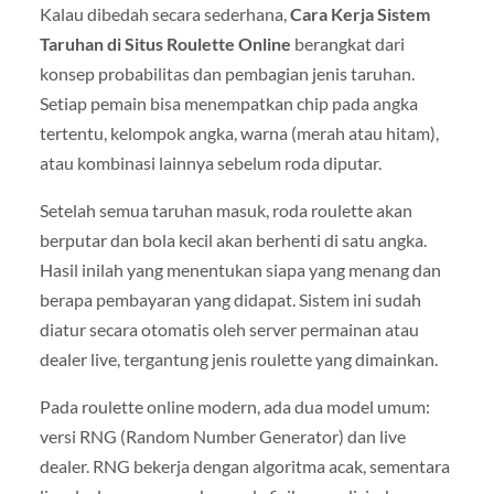
Kalau dibedah secara sederhana,
Cara Kerja Sistem
Taruhan di Situs Roulette Online
berangkat dari
konsep probabilitas dan pembagian jenis taruhan.
Setiap pemain bisa menempatkan chip pada angka
tertentu, kelompok angka, warna (merah atau hitam),
atau kombinasi lainnya sebelum roda diputar.
Setelah semua taruhan masuk, roda roulette akan
berputar dan bola kecil akan berhenti di satu angka.
Hasil inilah yang menentukan siapa yang menang dan
berapa pembayaran yang didapat. Sistem ini sudah
diatur secara otomatis oleh server permainan atau
dealer live, tergantung jenis roulette yang dimainkan.
Pada roulette online modern, ada dua model umum:
versi RNG (Random Number Generator) dan live
dealer. RNG bekerja dengan algoritma acak, sementara