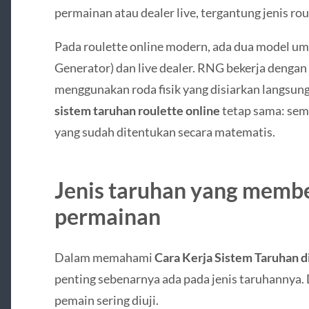
permainan atau dealer live, tergantung jenis ro
Pada roulette online modern, ada dua model 
Generator) dan live dealer. RNG bekerja dengan 
menggunakan roda fisik yang disiarkan langsung
sistem taruhan roulette online
tetap sama: sem
yang sudah ditentukan secara matematis.
Jenis taruhan yang membe
permainan
Dalam memahami
Cara Kerja Sistem Taruhan d
penting sebenarnya ada pada jenis taruhannya. 
pemain sering diuji.