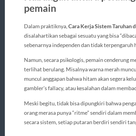
pemain
Dalam praktiknya,
Cara Kerja Sistem Taruhan d
disalahartikan sebagai sesuatu yang bisa “dibac
sebenarnya independen dan tidak terpengaruh 
Namun, secara psikologis, pemain cenderung mel
terlihat berulang. Misalnya warna merah muncul 
muncul anggapan bahwa hitam akan segera keluar
gambler’s fallacy, atau kesalahan dalam membac
Meski begitu, tidak bisa dipungkiri bahwa pe
orang merasa punya “ritme” sendiri dalam memb
secara sistem, setiap putaran berdiri sendiri t