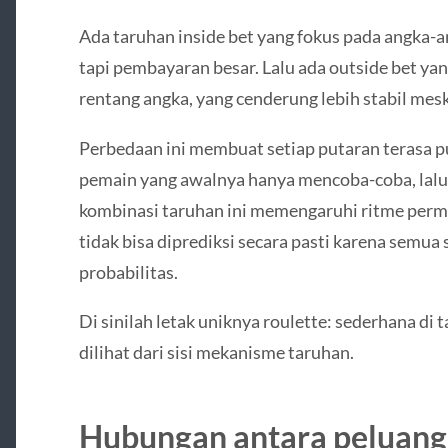
Ada taruhan inside bet yang fokus pada angka-ang
tapi pembayaran besar. Lalu ada outside bet ya
rentang angka, yang cenderung lebih stabil mesk
Perbedaan ini membuat setiap putaran terasa p
pemain yang awalnya hanya mencoba-coba, lal
kombinasi taruhan ini memengaruhi ritme perma
tidak bisa diprediksi secara pasti karena semu
probabilitas.
Di sinilah letak uniknya roulette: sederhana di 
dilihat dari sisi mekanisme taruhan.
Hubungan antara peluang, 