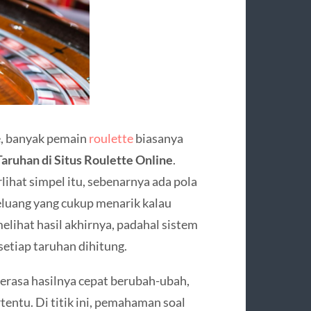
e, banyak pemain
roulette
biasanya
Taruhan di Situs Roulette Online
.
rlihat simpel itu, sebenarnya ada pola
luang yang cukup menarik kalau
elihat hasil akhirnya, padahal sistem
etiap taruhan dihitung.
erasa hasilnya cepat berubah-ubah,
entu. Di titik ini, pemahaman soal