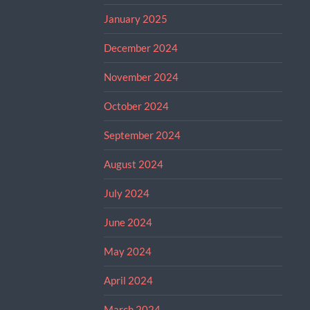
January 2025
December 2024
November 2024
October 2024
September 2024
August 2024
July 2024
June 2024
May 2024
April 2024
March 2024