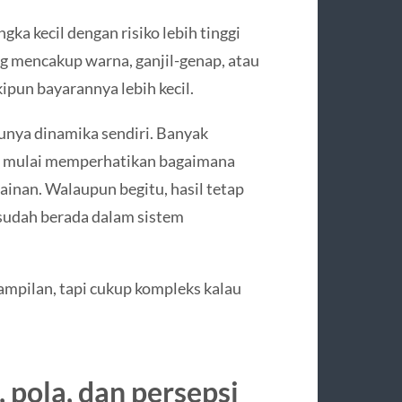
ka kecil dengan risiko lebih tinggi
ng mencakup warna, ganjil-genap, atau
ipun bayarannya lebih kecil.
unya dinamika sendiri. Banyak
u mulai memperhatikan bagaimana
inan. Walaupun begitu, hasil tetap
a sudah berada dalam sistem
tampilan, tapi cukup kompleks kalau
pola, dan persepsi