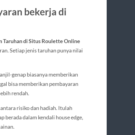
aran bekerja di
m Taruhan di Situs Roulette Online
n. Setiap jenis taruhan punya nilai
 ganjil-genap biasanya memberikan
ggal bisa memberikan pembayaran
lebih rendah.
antara risiko dan hadiah. Itulah
ap berada dalam kendali house edge,
ainan.