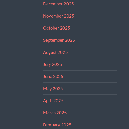
December 2025
November 2025
October 2025
September 2025
August 2025
July 2025
June 2025
May 2025
April 2025
March 2025
February 2025