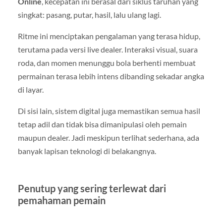
Online
, kecepatan ini berasal dari siklus taruhan yang
singkat: pasang, putar, hasil, lalu ulang lagi.
Ritme ini menciptakan pengalaman yang terasa hidup,
terutama pada versi live dealer. Interaksi visual, suara
roda, dan momen menunggu bola berhenti membuat
permainan terasa lebih intens dibanding sekadar angka
di layar.
Di sisi lain, sistem digital juga memastikan semua hasil
tetap adil dan tidak bisa dimanipulasi oleh pemain
maupun dealer. Jadi meskipun terlihat sederhana, ada
banyak lapisan teknologi di belakangnya.
Penutup yang sering terlewat dari
pemahaman pemain