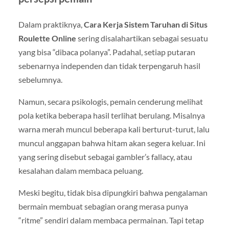
Dalam praktiknya,
Cara Kerja Sistem Taruhan di Situs
Roulette Online
sering disalahartikan sebagai sesuatu
yang bisa “dibaca polanya”. Padahal, setiap putaran
sebenarnya independen dan tidak terpengaruh hasil
sebelumnya.
Namun, secara psikologis, pemain cenderung melihat
pola ketika beberapa hasil terlihat berulang. Misalnya
warna merah muncul beberapa kali berturut-turut, lalu
muncul anggapan bahwa hitam akan segera keluar. Ini
yang sering disebut sebagai gambler’s fallacy, atau
kesalahan dalam membaca peluang.
Meski begitu, tidak bisa dipungkiri bahwa pengalaman
bermain membuat sebagian orang merasa punya
“ritme” sendiri dalam membaca permainan. Tapi tetap