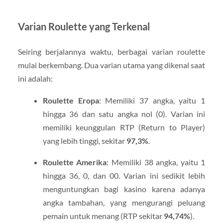
Varian Roulette yang Terkenal
Seiring berjalannya waktu, berbagai varian roulette
mulai berkembang. Dua varian utama yang dikenal saat
ini adalah:
Roulette Eropa
: Memiliki 37 angka, yaitu 1
hingga 36 dan satu angka nol (0). Varian ini
memiliki keunggulan RTP (Return to Player)
yang lebih tinggi, sekitar
97,3%
.
Roulette Amerika
: Memiliki 38 angka, yaitu 1
hingga 36, 0, dan 00. Varian ini sedikit lebih
menguntungkan bagi kasino karena adanya
angka tambahan, yang mengurangi peluang
pemain untuk menang (RTP sekitar
94,74%
).