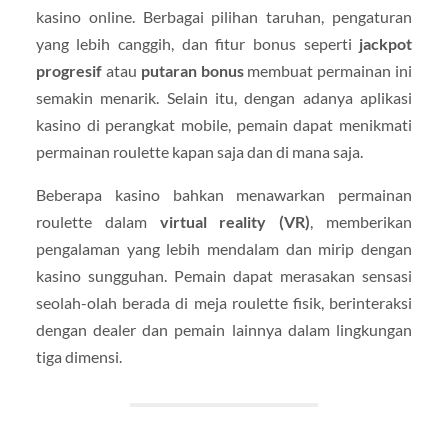
kasino online. Berbagai pilihan taruhan, pengaturan
yang lebih canggih, dan fitur bonus seperti
jackpot
progresif
atau
putaran bonus
membuat permainan ini
semakin menarik. Selain itu, dengan adanya aplikasi
kasino di perangkat mobile, pemain dapat menikmati
permainan roulette kapan saja dan di mana saja.
Beberapa kasino bahkan menawarkan permainan
roulette dalam
virtual reality (VR)
, memberikan
pengalaman yang lebih mendalam dan mirip dengan
kasino sungguhan. Pemain dapat merasakan sensasi
seolah-olah berada di meja roulette fisik, berinteraksi
dengan dealer dan pemain lainnya dalam lingkungan
tiga dimensi.