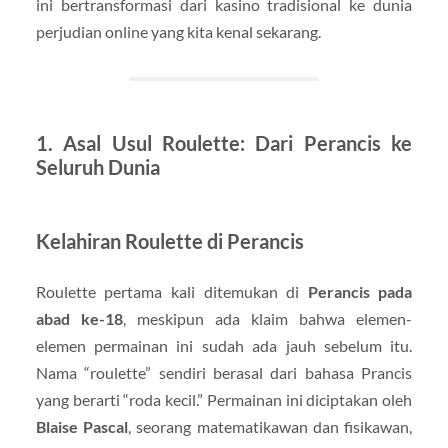
ini bertransformasi dari kasino tradisional ke dunia
perjudian online yang kita kenal sekarang.
1. Asal Usul Roulette: Dari Perancis ke
Seluruh Dunia
Kelahiran Roulette di Perancis
Roulette pertama kali ditemukan di
Perancis pada
abad ke-18
, meskipun ada klaim bahwa elemen-
elemen permainan ini sudah ada jauh sebelum itu.
Nama “roulette” sendiri berasal dari bahasa Prancis
yang berarti “roda kecil.” Permainan ini diciptakan oleh
Blaise Pascal
, seorang matematikawan dan fisikawan,