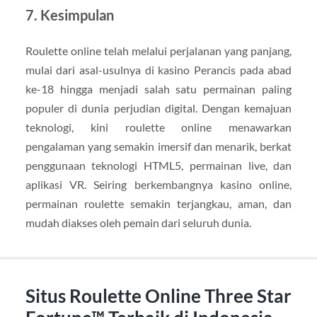
7. Kesimpulan
Roulette online telah melalui perjalanan yang panjang,
mulai dari asal-usulnya di kasino Perancis pada abad
ke-18 hingga menjadi salah satu permainan paling
populer di dunia perjudian digital. Dengan kemajuan
teknologi, kini roulette online menawarkan
pengalaman yang semakin imersif dan menarik, berkat
penggunaan teknologi HTML5, permainan live, dan
aplikasi VR. Seiring berkembangnya kasino online,
permainan roulette semakin terjangkau, aman, dan
mudah diakses oleh pemain dari seluruh dunia.
Situs Roulette Online Three Star