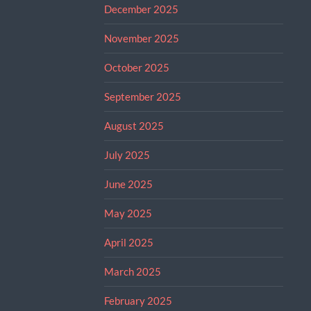
December 2025
November 2025
October 2025
September 2025
August 2025
July 2025
June 2025
May 2025
April 2025
March 2025
February 2025