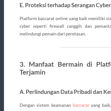
E.
Proteksi terhadap Serangan Cyber
Platform baccarat online yang baik memiliki s
cyber seperti firewall canggih dan pemant
melindungi pemain dari peretasan.
3.
Manfaat Bermain di Pla
Terjamin
A.
Perlindungan Data Pribadi dan K
Dengan sistem keamanan
baccarat
yang baik,