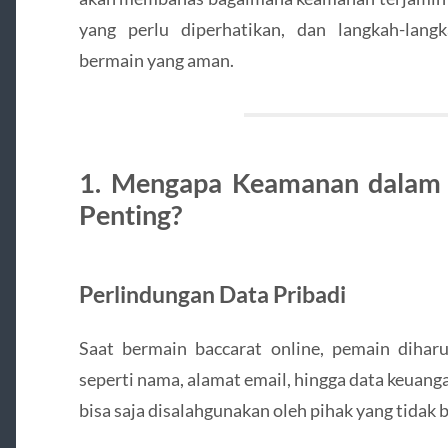
yang perlu diperhatikan, dan langkah-lan
bermain yang aman.
1.
Mengapa Keamanan dalam B
Penting?
Perlindungan Data Pribadi
Saat bermain baccarat online, pemain dihar
seperti nama, alamat email, hingga data keuang
bisa saja disalahgunakan oleh pihak yang tidak