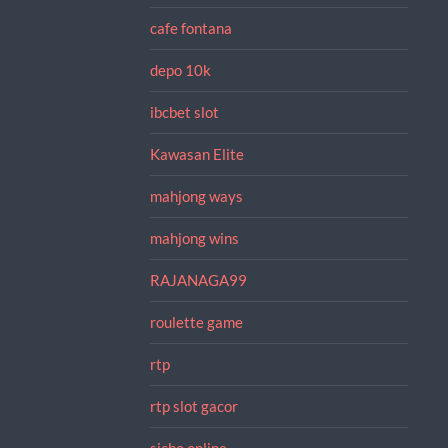
cafe fontana
depo 10k
ibcbet slot
Kawasan Elite
mahjong ways
mahjong wins
RAJANAGA99
roulette game
rtp
rtp slot gacor
sicbo online