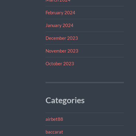
February 2024
January 2024
December 2023
November 2023
October 2023
Categories
airbet88
baccarat