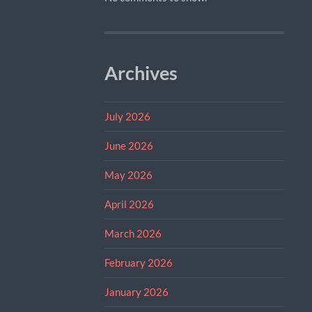
Archives
July 2026
June 2026
May 2026
April 2026
March 2026
February 2026
January 2026