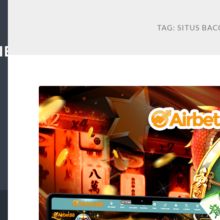
TAG:
SITUS BA
IES