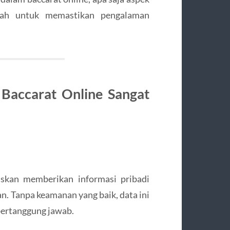
gkah untuk memastikan pengalaman
accarat Online Sangat
uskan memberikan informasi pribadi
an. Tanpa keamanan yang baik, data ini
 bertanggung jawab.