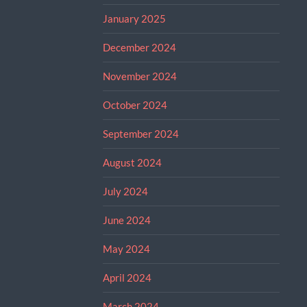
January 2025
December 2024
November 2024
October 2024
September 2024
August 2024
July 2024
June 2024
May 2024
April 2024
March 2024