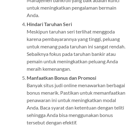
Manajemen bankroll yang baik adalah kunci
untuk meningkatkan pengalaman bermain
Anda.
Hindari Taruhan Seri
Meskipun taruhan seri terlihat menggoda
karena pembayarannya yang tinggi, peluang
untuk menang pada taruhan ini sangat rendah.
Sebaiknya fokus pada taruhan bankir atau
pemain untuk meningkatkan peluang Anda
meraih kemenangan.
Manfaatkan Bonus dan Promosi
Banyak situs judi online menawarkan berbagai
bonus menarik. Pastikan untuk memanfaatkan
penawaran ini untuk meningkatkan modal
Anda. Baca syarat dan ketentuan dengan teliti
sehingga Anda bisa menggunakan bonus
tersebut dengan efektif.