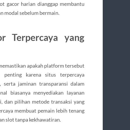
lot gacor harian dianggap membantu
an modal sebelum bermain.
cor Terpercaya yang
memastikan apakah platform tersebut
i penting karena situs terpercaya
, serta jaminan transparansi dalam
ional biasanya menyediakan layanan
i, dan pilihan metode transaksi yang
percaya membuat pemain lebih tenang
n slot tanpa kekhawatiran.