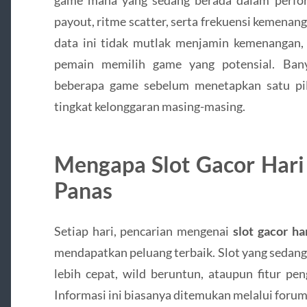
payout, ritme scatter, serta frekuensi kemena
data ini tidak mutlak menjamin kemenangan,
pemain memilih game yang potensial. Ba
beberapa game sebelum menetapkan satu pil
tingkat kelonggaran masing-masing.
Mengapa Slot Gacor Hari I
Panas
Setiap hari, pencarian mengenai
slot gacor har
mendapatkan peluang terbaik. Slot yang sedang
lebih cepat, wild beruntun, ataupun fitur pen
Informasi ini biasanya ditemukan melalui forum