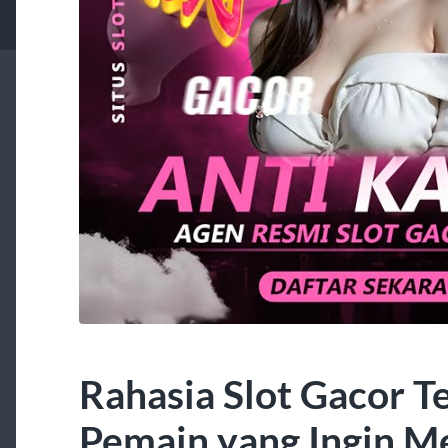
Rahasia Slot Gacor T
Pemain yang Ingin M