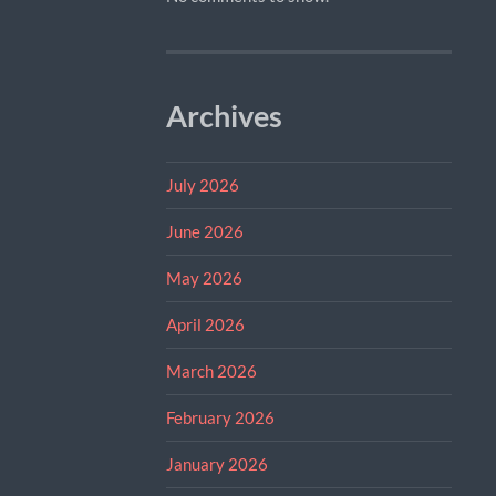
Archives
July 2026
June 2026
May 2026
April 2026
March 2026
February 2026
January 2026