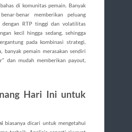
ibahas di komunitas pemain. Banyak
benar-benar memberikan peluang
 dengan RTP tinggi dan volatilitas
an kecil hingga sedang, sehingga
ergantung pada kombinasi strategi,
, banyak pemain merasakan sendiri
gar” dan mudah memberikan payout,
ang Hari Ini untuk
ni
biasanya dicari untuk mengetahui
 terbaik. Analisis seperti riwayat