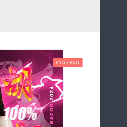
T
STICKY POST