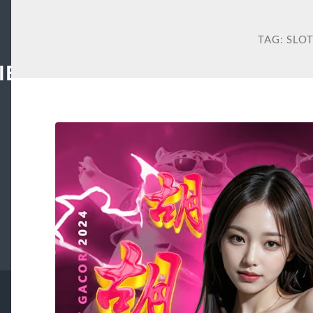
TAG:
SLO
IES