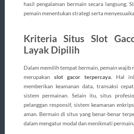
hasil pengalaman bermain secara langsung. S
pemain menentukan strategi serta menyesuaik
Kriteria Situs Slot Ga
Layak Dipilih
Dalam memilih tempat bermain, pemain wajib 
merupakan
slot gacor terpercaya
. Hal in
memberikan keamanan data, transaksi cepat
sistem permainan. Selain itu, situs profes
pelanggan responsif, sistem keamanan enkrips
aman. Bermain di situs yang benar-benar ter
dalam mengatur modal dan menikmati permaina