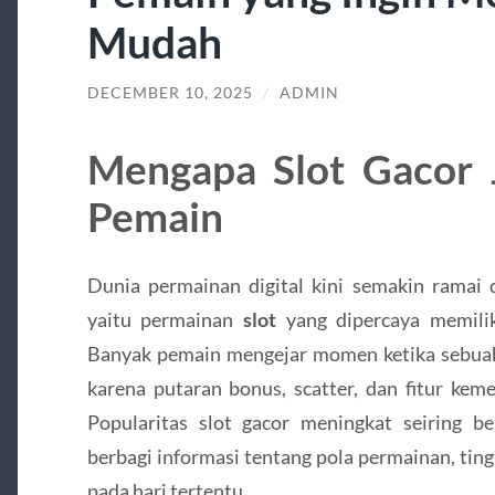
Mudah
DECEMBER 10, 2025
/
ADMIN
Mengapa Slot Gacor J
Pemain
Dunia permainan digital kini semakin ramai 
yaitu permainan
slot
yang dipercaya memilik
Banyak pemain mengejar momen ketika sebuah 
karena putaran bonus, scatter, dan fitur kem
Popularitas slot gacor meningkat seiring 
berbagi informasi tentang pola permainan, tin
pada hari tertentu.